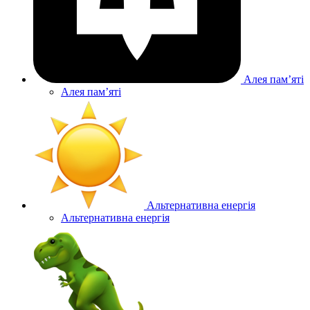
Алея памʼяті
Алея памʼяті
Альтернативна енергія
Альтернативна енергія