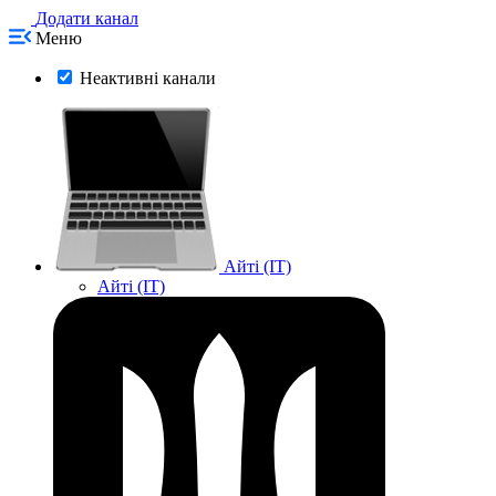
Додати канал
Меню
Неактивні канали
Айті (IT)
Айті (IT)