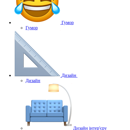
Гумор
Гумор
Дизайн
Дизайн
Дизайн інтер'єру