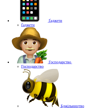
Ґаджети
Ґаджети
Господарство
Господарство
Бджільництво