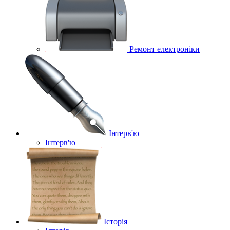
Ремонт електроніки
Інтерв'ю
Інтерв'ю
Історія