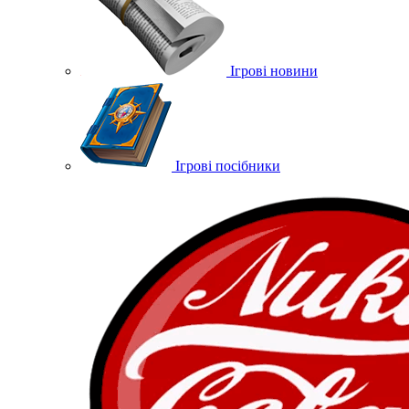
Ігрові новини
Ігрові посібники