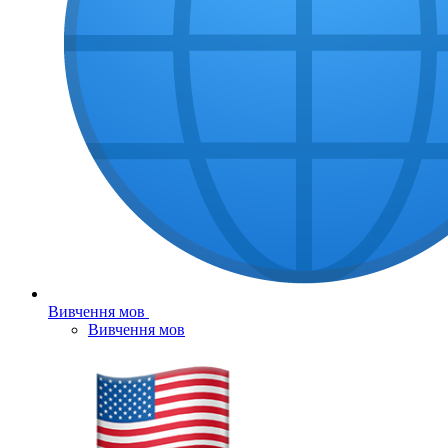
Вивчення мов
Вивчення мов