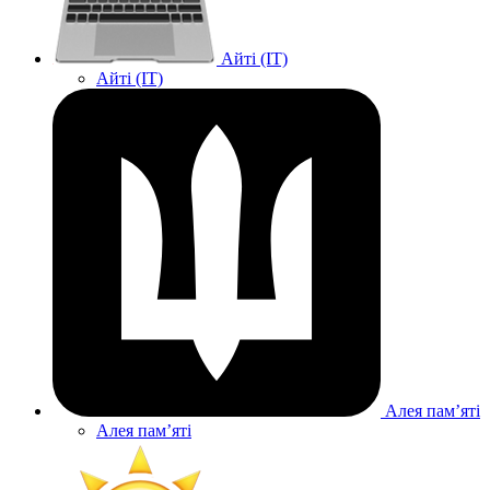
Айті (IT)
Айті (IT)
Алея памʼяті
Алея памʼяті