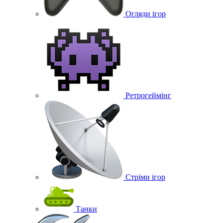
Огляди ігор
Ретрогеймінг
Стріми ігор
Танки