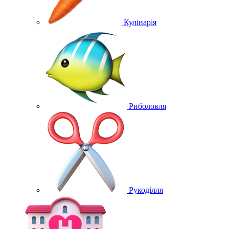
Кулінарія
Риболовля
Рукоділля