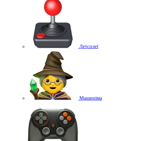
Летсплеї
Машиніма