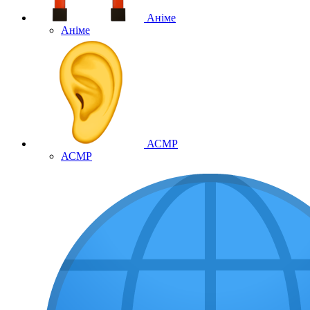
Аніме
Аніме
АСМР
АСМР