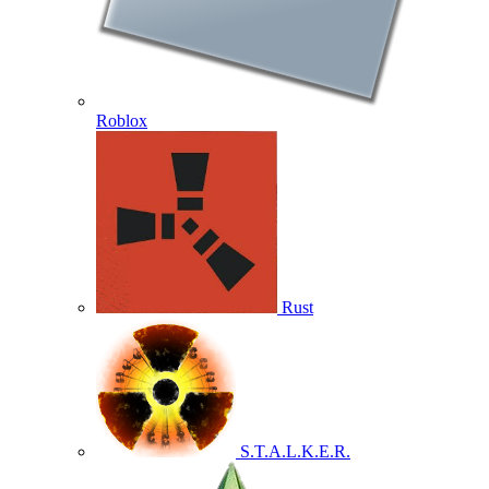
Roblox
Rust
S.T.A.L.K.E.R.