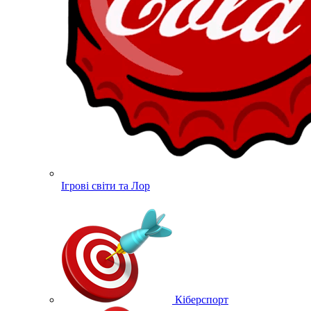
Ігрові світи та Лор
Кіберспорт