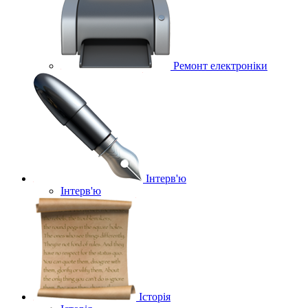
Ремонт електроніки
Інтерв'ю
Інтерв'ю
Історія