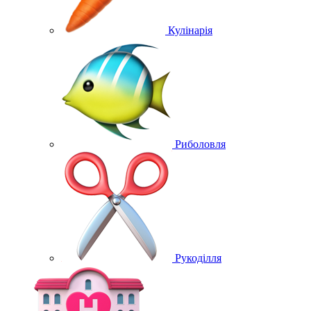
Кулінарія
Риболовля
Рукоділля