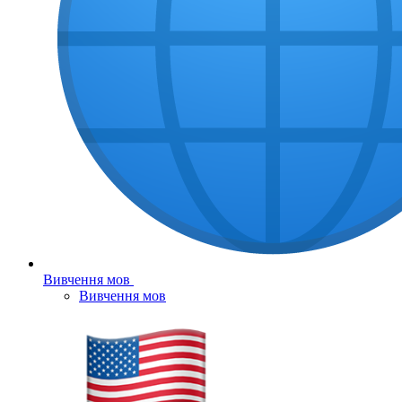
Вивчення мов
Вивчення мов