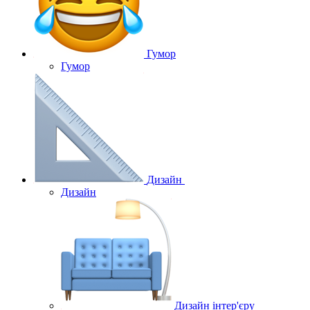
Гумор
Гумор
Дизайн
Дизайн
Дизайн інтер'єру