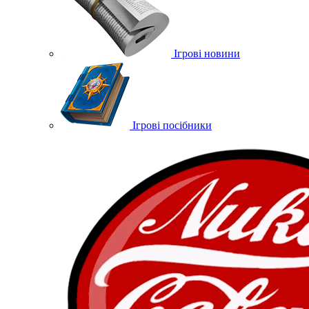
Ігрові новини
Ігрові посібники