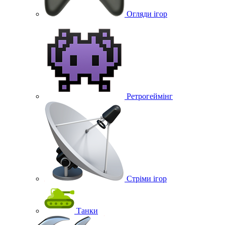
Огляди ігор
Ретрогеймінг
Стріми ігор
Танки