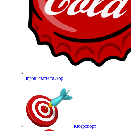
Ігрові світи та Лор
Кіберспорт