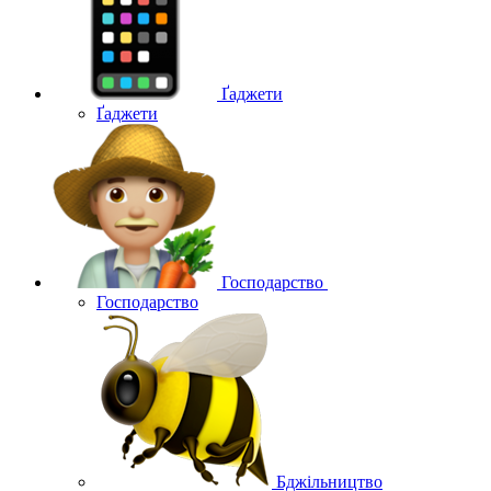
Ґаджети
Ґаджети
Господарство
Господарство
Бджільництво