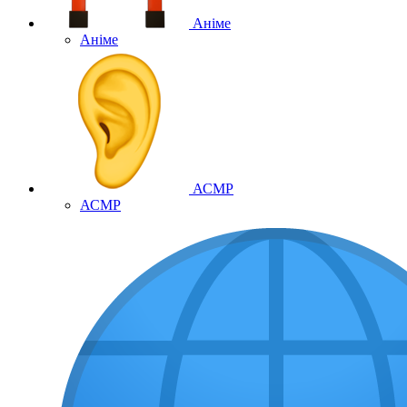
Аніме
Аніме
АСМР
АСМР