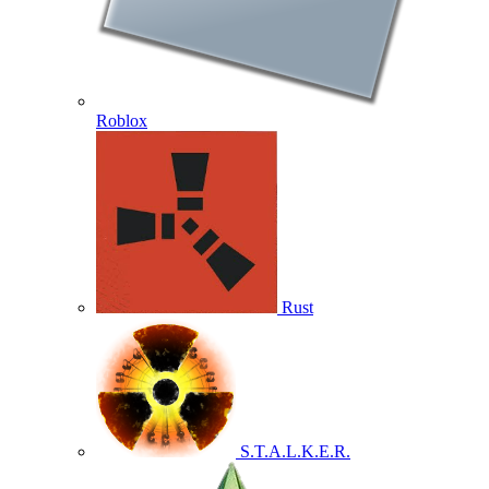
Roblox
Rust
S.T.A.L.K.E.R.