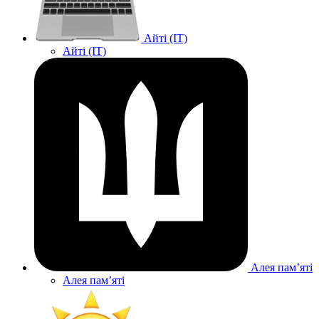
Айті (IT)
Айті (IT)
Алея памʼяті
Алея памʼяті