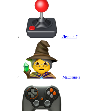
Летсплеї
Машиніма