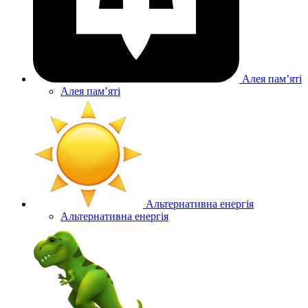
Алея памʼяті
Алея памʼяті
Альтернативна енергія
Альтернативна енергія