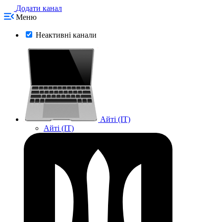
Додати канал
Меню
Неактивні канали
Айті (IT)
Айті (IT)