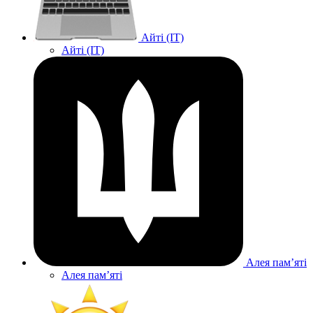
Айті (IT)
Айті (IT)
Алея памʼяті
Алея памʼяті