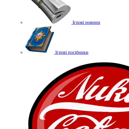
Ігрові новини
Ігрові посібники