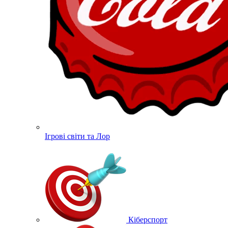
Ігрові світи та Лор
Кіберспорт