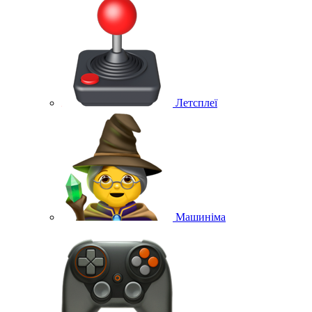
Летсплеї
Машиніма