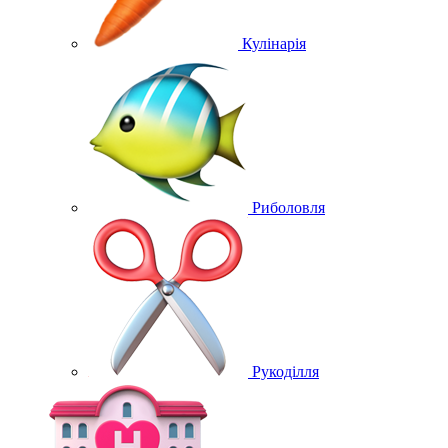
Кулінарія
Риболовля
Рукоділля