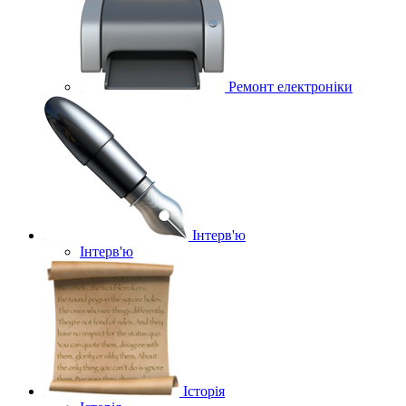
Ремонт електроніки
Інтерв'ю
Інтерв'ю
Історія