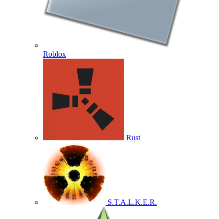
Roblox
Rust
S.T.A.L.K.E.R.