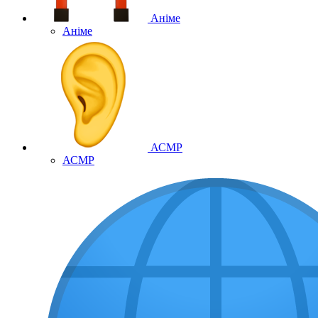
Аніме
Аніме
АСМР
АСМР