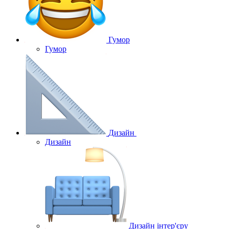
Гумор
Гумор
Дизайн
Дизайн
Дизайн інтер'єру