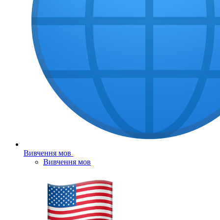
Вивчення мов
Вивчення мов