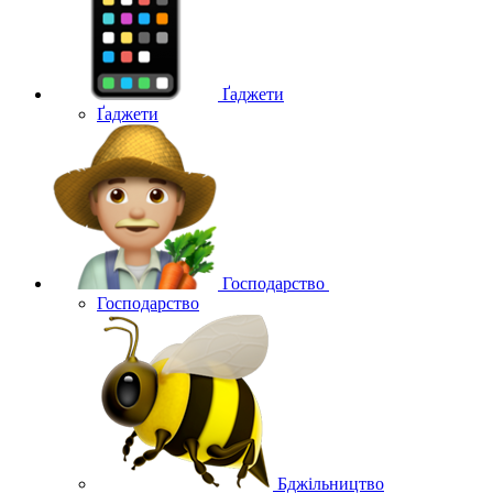
Ґаджети
Ґаджети
Господарство
Господарство
Бджільництво