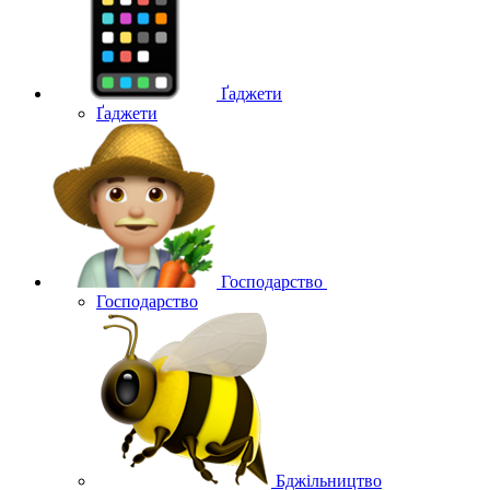
Ґаджети
Ґаджети
Господарство
Господарство
Бджільництво