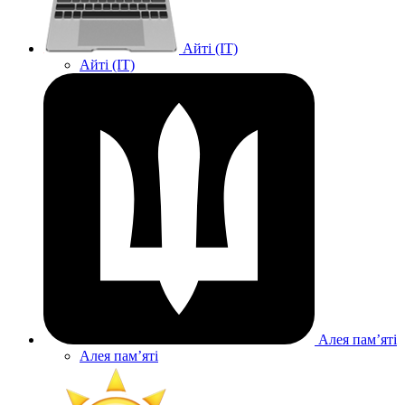
Айті (IT)
Айті (IT)
Алея памʼяті
Алея памʼяті