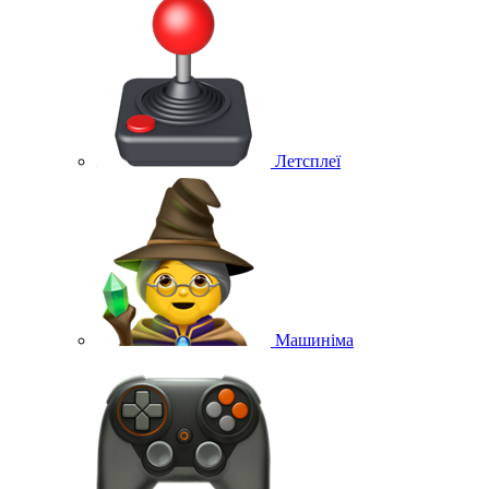
Летсплеї
Машиніма