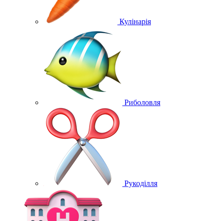
Кулінарія
Риболовля
Рукоділля