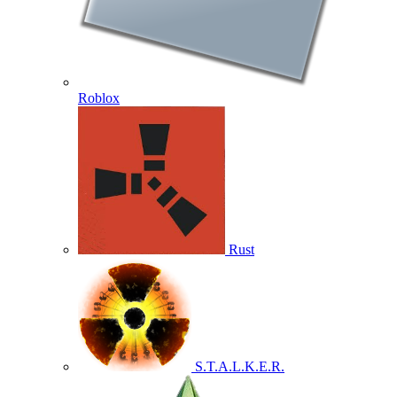
Roblox
Rust
S.T.A.L.K.E.R.