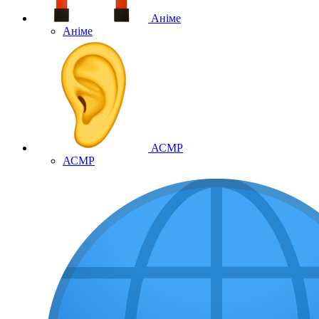
Аніме
Аніме
АСМР
АСМР