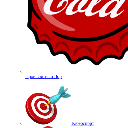
Ігрові світи та Лор
Кіберспорт