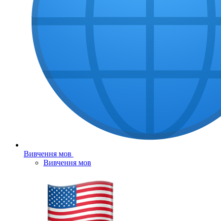
Вивчення мов
Вивчення мов