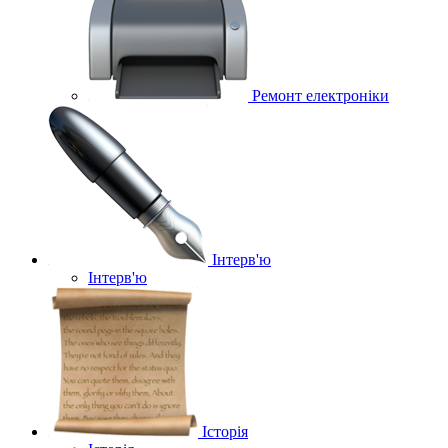
Ремонт електроніки
Інтерв'ю
Інтерв'ю
Історія