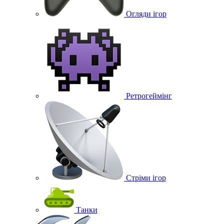
Огляди ігор
Ретрогеймінг
Стріми ігор
Танки