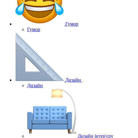
Гумор
Гумор
Дизайн
Дизайн
Дизайн інтер'єру