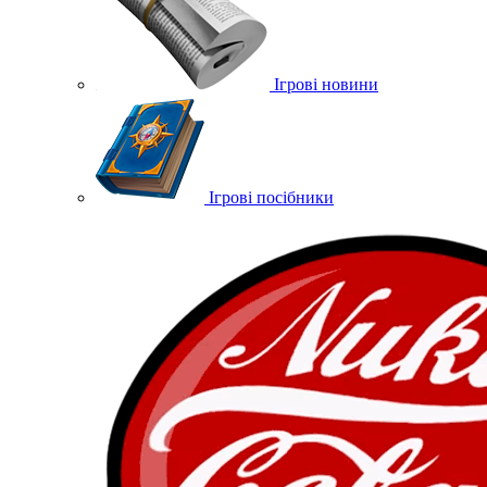
Ігрові новини
Ігрові посібники