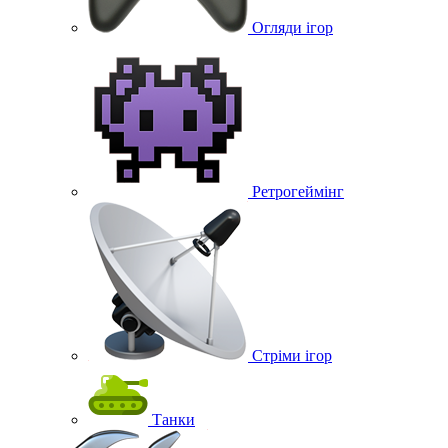
Огляди ігор
Ретрогеймінг
Стріми ігор
Танки