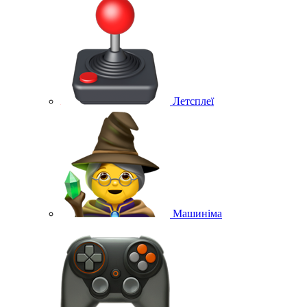
Летсплеї
Машиніма