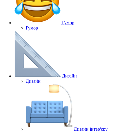
Гумор
Гумор
Дизайн
Дизайн
Дизайн інтер'єру