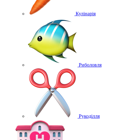
Кулінарія
Риболовля
Рукоділля