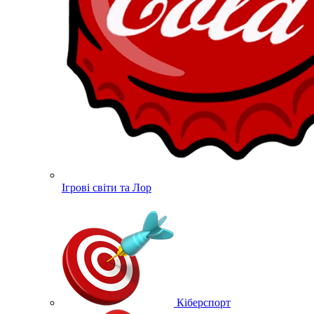
Ігрові світи та Лор
Кіберспорт