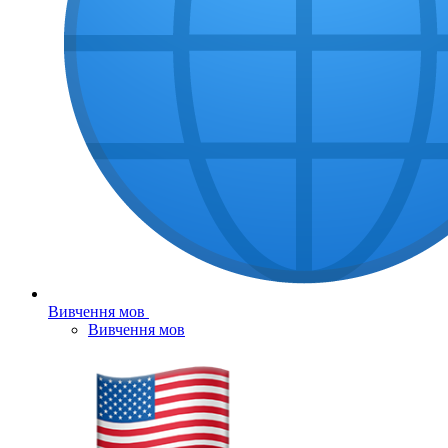
Вивчення мов
Вивчення мов