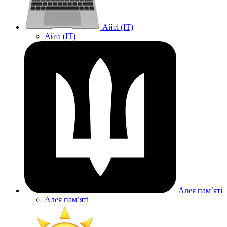
Айті (IT)
Айті (IT)
Алея памʼяті
Алея памʼяті