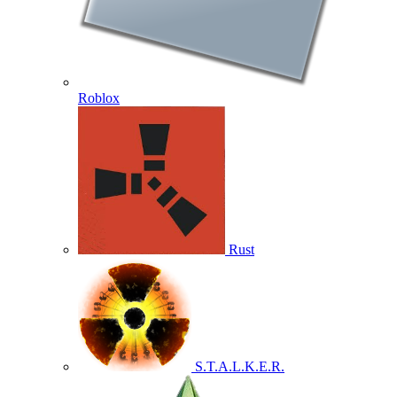
Roblox
Rust
S.T.A.L.K.E.R.