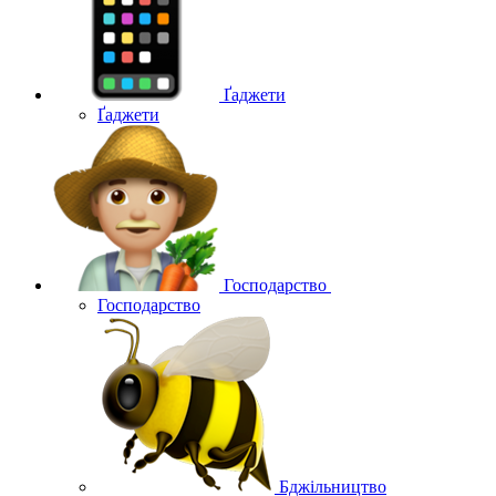
Ґаджети
Ґаджети
Господарство
Господарство
Бджільництво