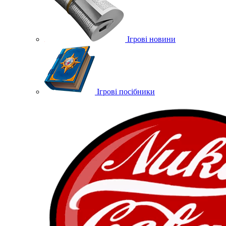
Ігрові новини
Ігрові посібники