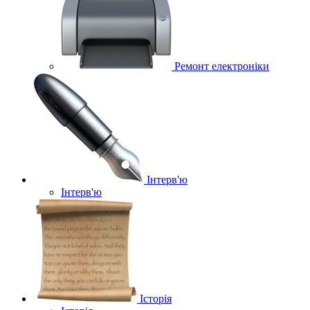
Ремонт електроніки
Інтерв'ю
Інтерв'ю
Історія