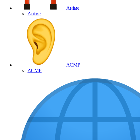
Аніме
Аніме
АСМР
АСМР