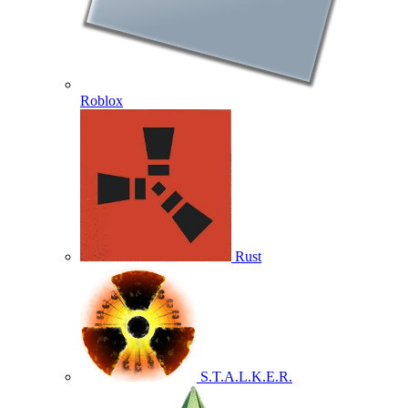
Roblox
Rust
S.T.A.L.K.E.R.