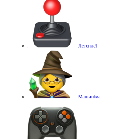
Летсплеї
Машиніма