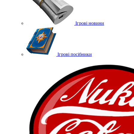
Ігрові новини
Ігрові посібники