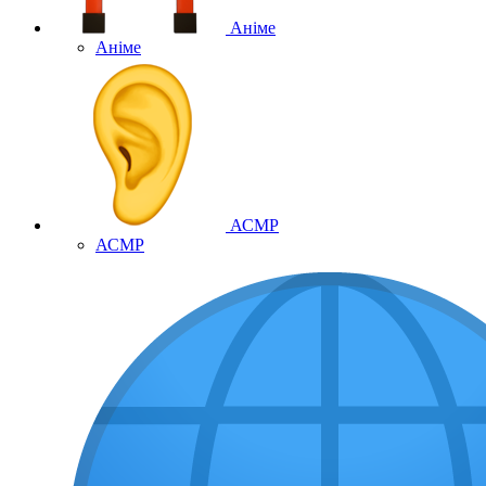
Аніме
Аніме
АСМР
АСМР