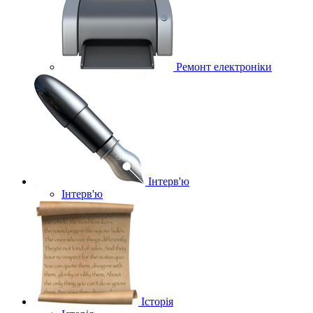
Ремонт електроніки
Інтерв'ю
Інтерв'ю
Історія