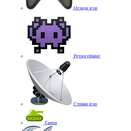
Огляди ігор
Ретрогеймінг
Стріми ігор
Танки