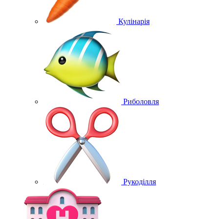
Кулінарія
Риболовля
Рукоділля