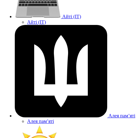
Айті (IT)
Айті (IT)
Алея памʼяті
Алея памʼяті