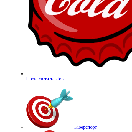
Ігрові світи та Лор
Кіберспорт