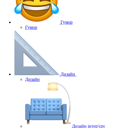
Гумор
Гумор
Дизайн
Дизайн
Дизайн інтер'єру