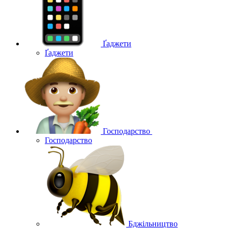
Ґаджети
Ґаджети
Господарство
Господарство
Бджільництво