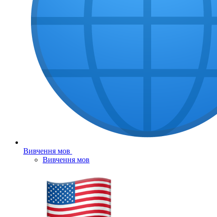
Вивчення мов
Вивчення мов