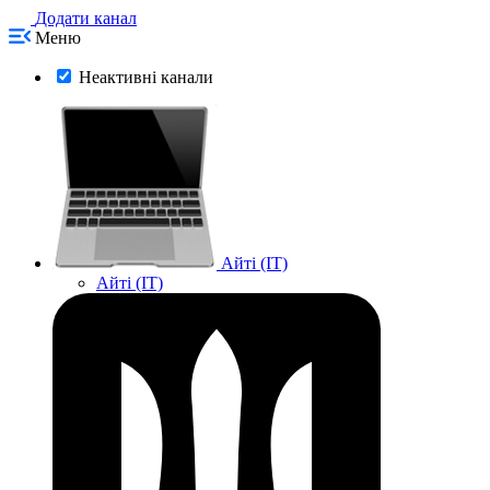
Додати канал
Меню
Неактивні канали
Айті (IT)
Айті (IT)