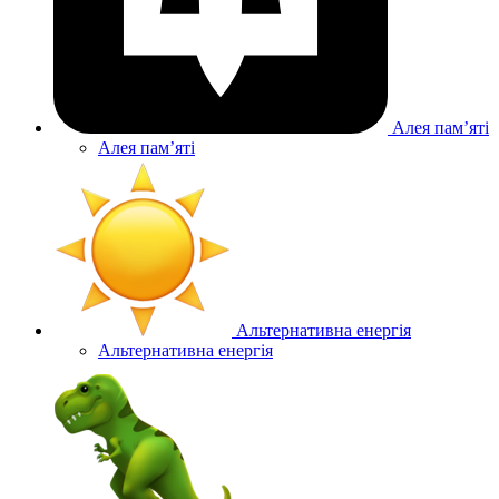
Алея памʼяті
Алея памʼяті
Альтернативна енергія
Альтернативна енергія