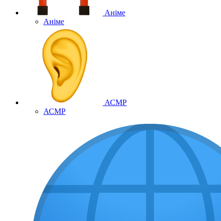
Аніме
Аніме
АСМР
АСМР