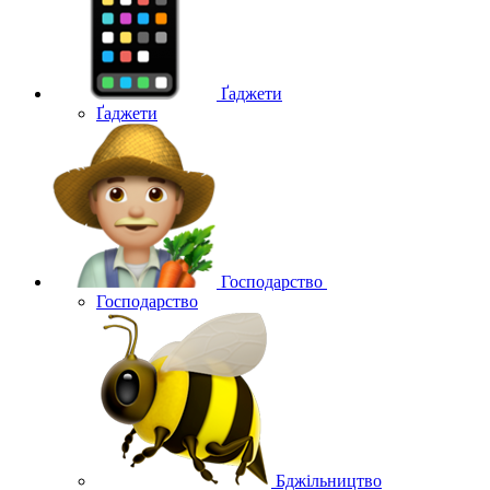
Ґаджети
Ґаджети
Господарство
Господарство
Бджільництво