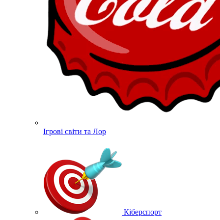
Ігрові світи та Лор
Кіберспорт