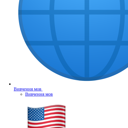
Вивчення мов
Вивчення мов