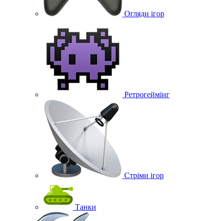
Огляди ігор
Ретрогеймінг
Стріми ігор
Танки