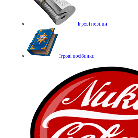
Ігрові новини
Ігрові посібники