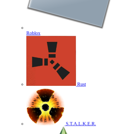
Roblox
Rust
S.T.A.L.K.E.R.