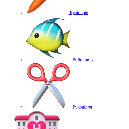
Кулінарія
Риболовля
Рукоділля