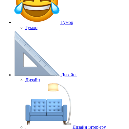
Гумор
Гумор
Дизайн
Дизайн
Дизайн інтер'єру