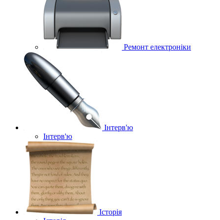
Ремонт електроніки
Інтерв'ю
Інтерв'ю
Історія