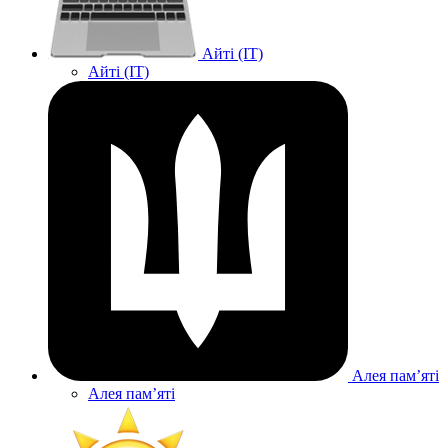
Айті (IT)
Айті (IT)
Алея памʼяті
Алея памʼяті