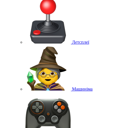
Летсплеї
Машиніма