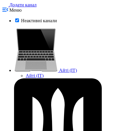
Додати канал
Меню
Неактивні канали
Айті (IT)
Айті (IT)