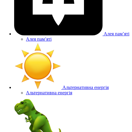
Алея памʼяті
Алея памʼяті
Альтернативна енергія
Альтернативна енергія