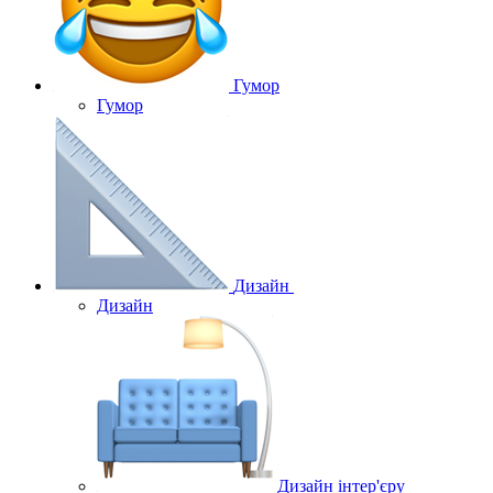
Гумор
Гумор
Дизайн
Дизайн
Дизайн інтер'єру