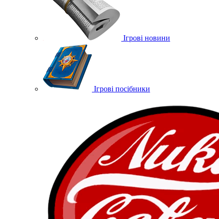
Ігрові новини
Ігрові посібники