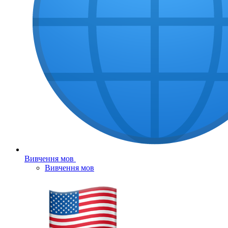
Вивчення мов
Вивчення мов