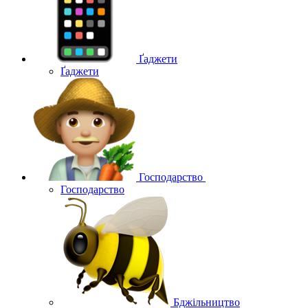
Ґаджети
Ґаджети
Господарство
Господарство
Бджільництво