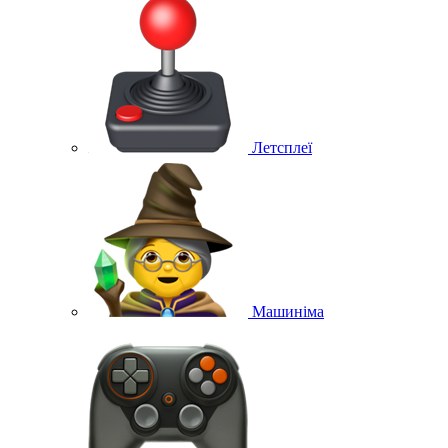
Летсплеї
Машиніма