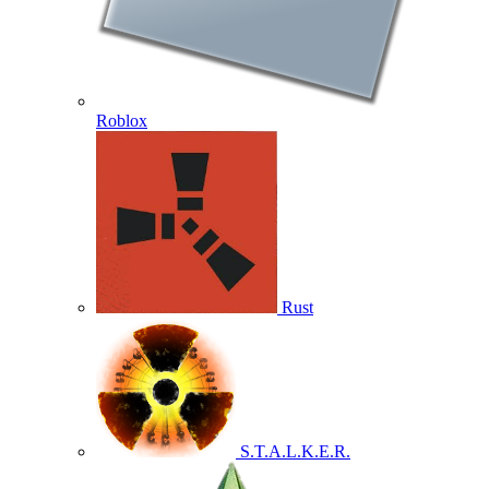
Roblox
Rust
S.T.A.L.K.E.R.