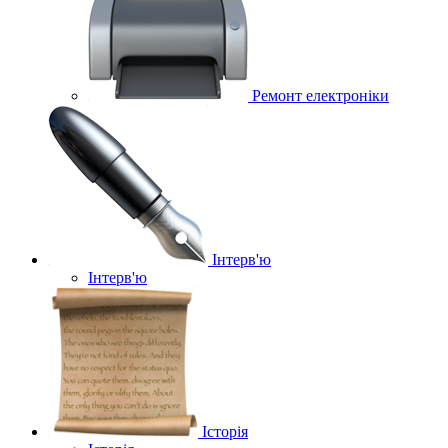
Ремонт електроніки
Інтерв'ю
Інтерв'ю
Історія