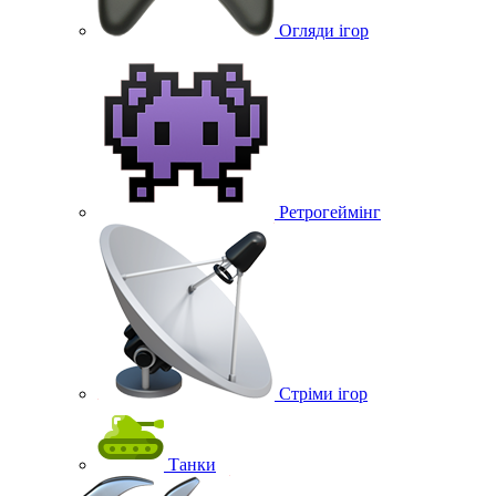
Огляди ігор
Ретрогеймінг
Стріми ігор
Танки