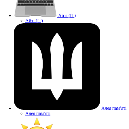
Айті (IT)
Айті (IT)
Алея памʼяті
Алея памʼяті