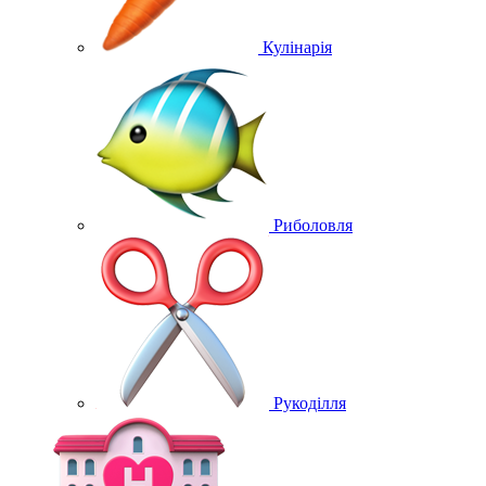
Кулінарія
Риболовля
Рукоділля