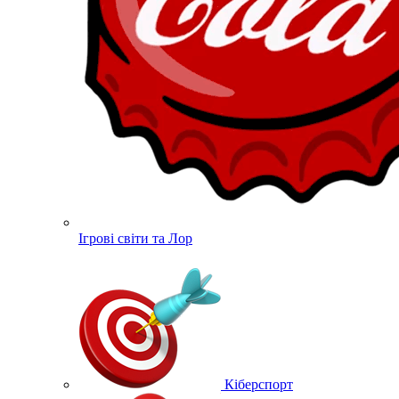
Ігрові світи та Лор
Кіберспорт