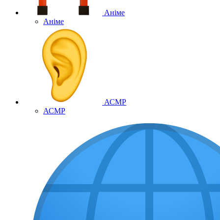
Аніме
Аніме
АСМР
АСМР