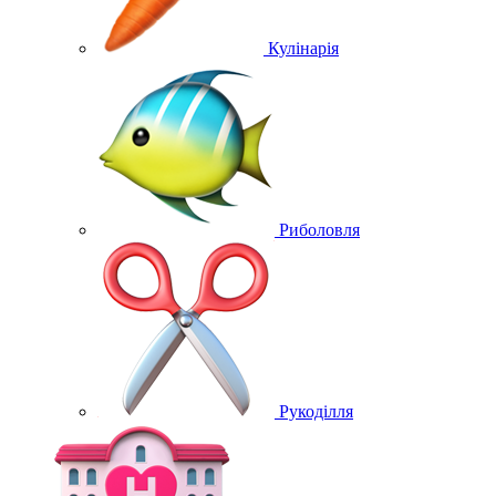
Кулінарія
Риболовля
Рукоділля