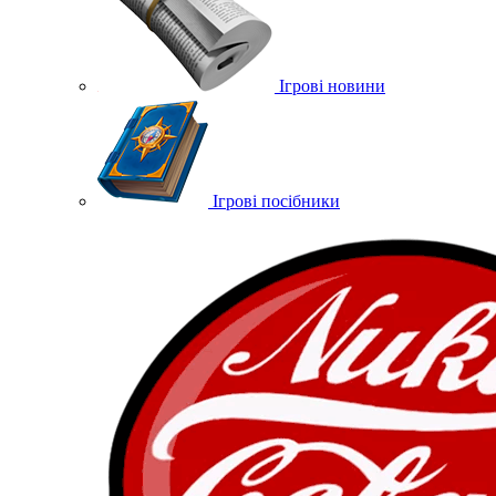
Ігрові новини
Ігрові посібники