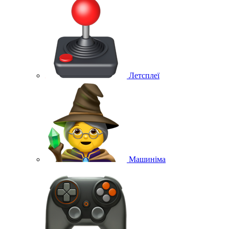
Летсплеї
Машиніма