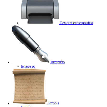
Ремонт електроніки
Інтерв'ю
Інтерв'ю
Історія