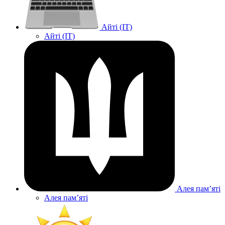
Айті (IT)
Айті (IT)
Алея памʼяті
Алея памʼяті