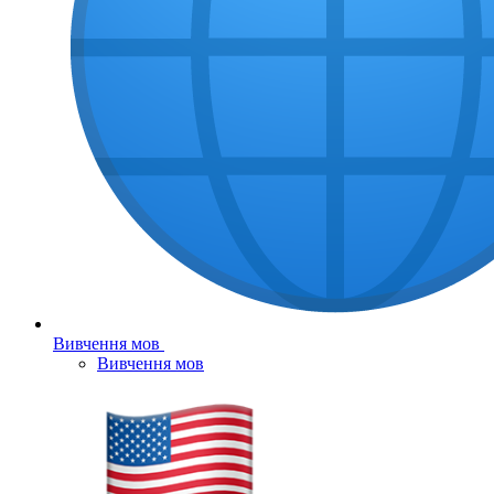
Вивчення мов
Вивчення мов