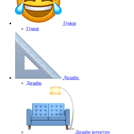
Гумор
Гумор
Дизайн
Дизайн
Дизайн інтер'єру