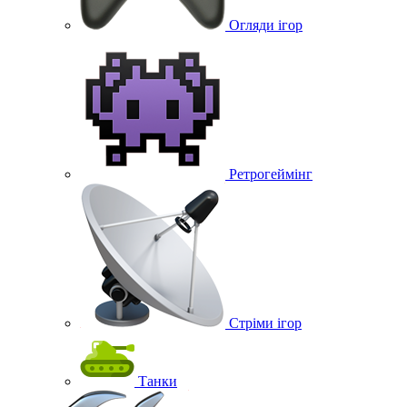
Огляди ігор
Ретрогеймінг
Стріми ігор
Танки