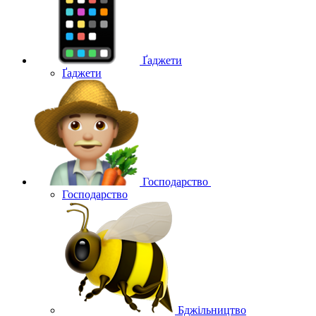
Ґаджети
Ґаджети
Господарство
Господарство
Бджільництво