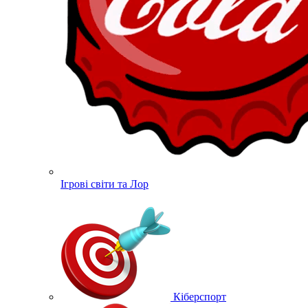
Ігрові світи та Лор
Кіберспорт