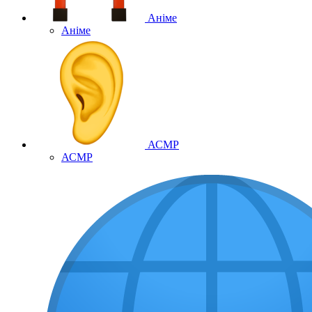
Аніме
Аніме
АСМР
АСМР