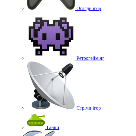
Огляди ігор
Ретрогеймінг
Стріми ігор
Танки