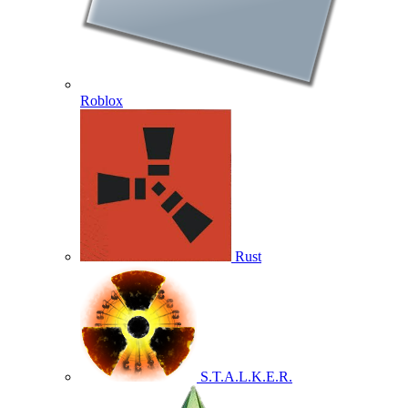
Roblox
Rust
S.T.A.L.K.E.R.