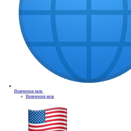
Вивчення мов
Вивчення мов