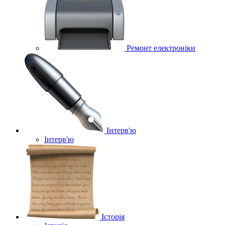
Ремонт електроніки
Інтерв'ю
Інтерв'ю
Історія