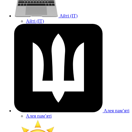
Айті (IT)
Айті (IT)
Алея памʼяті
Алея памʼяті