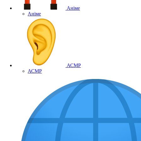
Аніме
Аніме
АСМР
АСМР