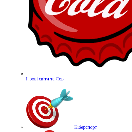
Ігрові світи та Лор
Кіберспорт