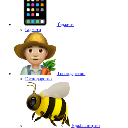
Ґаджети
Ґаджети
Господарство
Господарство
Бджільництво