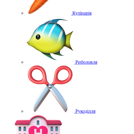
Кулінарія
Риболовля
Рукоділля