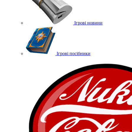
Ігрові новини
Ігрові посібники