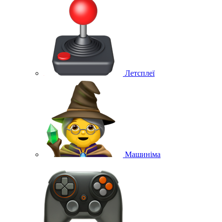
Летсплеї
Машиніма