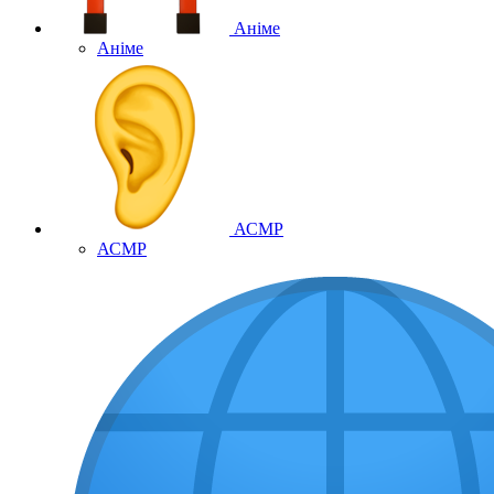
Аніме
Аніме
АСМР
АСМР