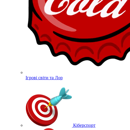
Ігрові світи та Лор
Кіберспорт