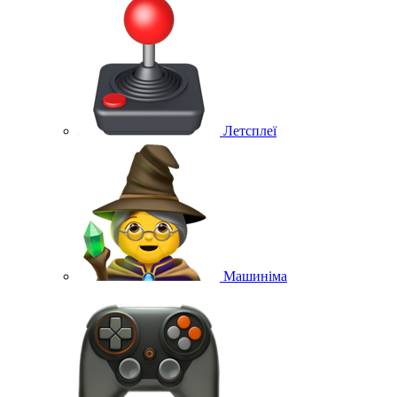
Летсплеї
Машиніма