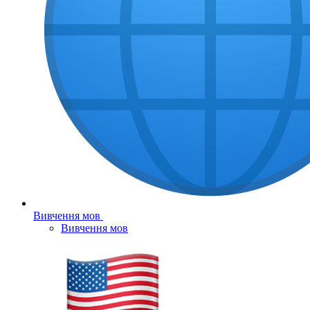
Вивчення мов
Вивчення мов