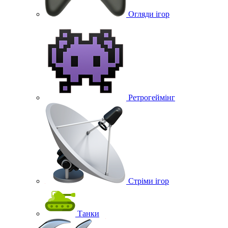
Огляди ігор
Ретрогеймінг
Стріми ігор
Танки