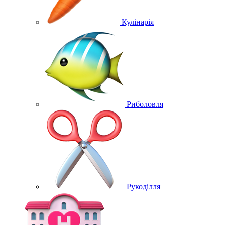
Кулінарія
Риболовля
Рукоділля