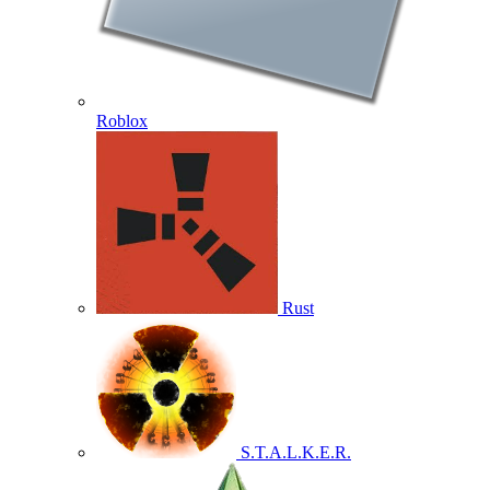
Roblox
Rust
S.T.A.L.K.E.R.