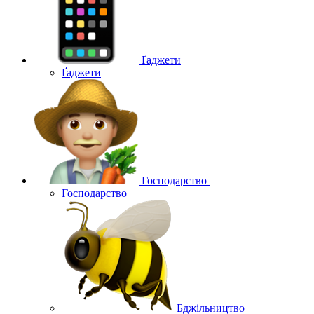
Ґаджети
Ґаджети
Господарство
Господарство
Бджільництво