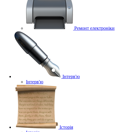
Ремонт електроніки
Інтерв'ю
Інтерв'ю
Історія