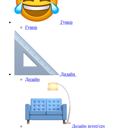
Гумор
Гумор
Дизайн
Дизайн
Дизайн інтер'єру