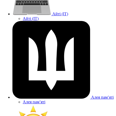
Айті (IT)
Айті (IT)
Алея памʼяті
Алея памʼяті