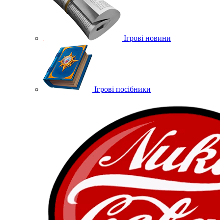
Ігрові новини
Ігрові посібники