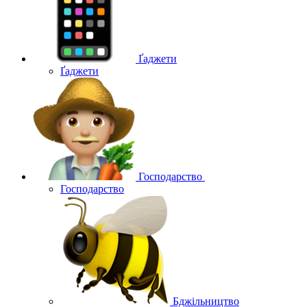
Ґаджети
Ґаджети
Господарство
Господарство
Бджільництво