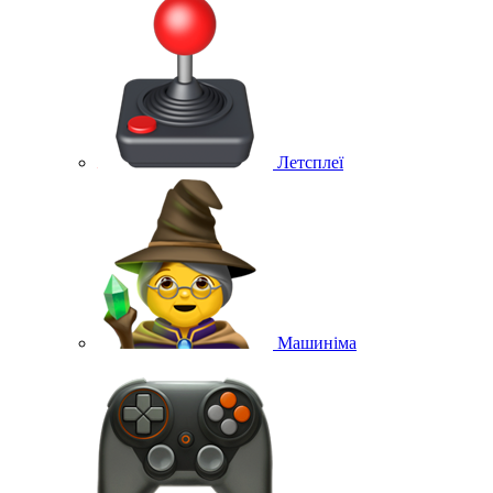
Летсплеї
Машиніма