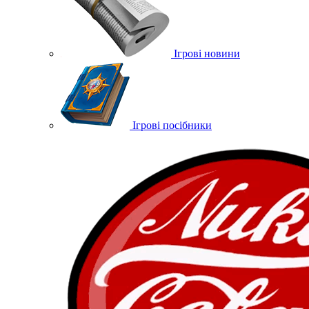
Ігрові новини
Ігрові посібники