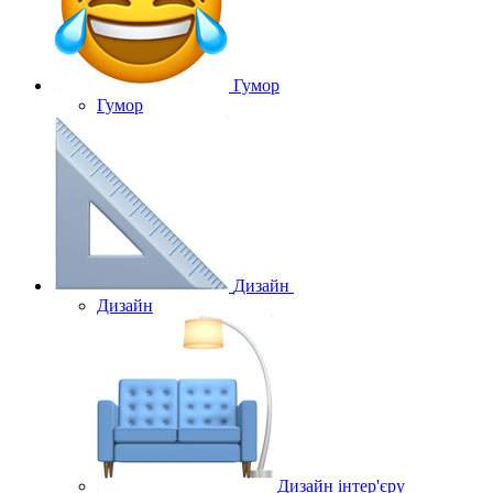
Гумор
Гумор
Дизайн
Дизайн
Дизайн інтер'єру