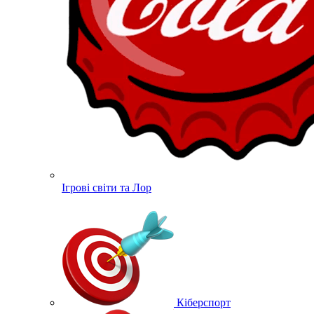
Ігрові світи та Лор
Кіберспорт