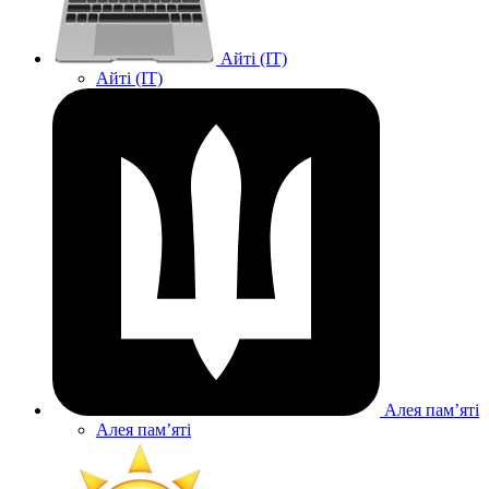
Айті (IT)
Айті (IT)
Алея памʼяті
Алея памʼяті