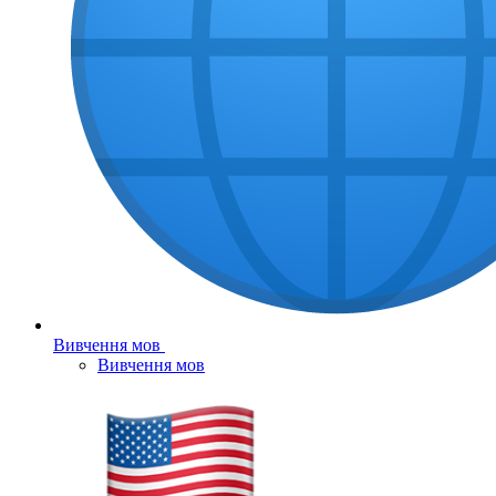
Вивчення мов
Вивчення мов