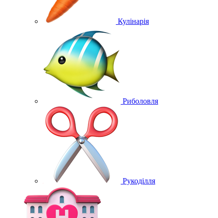
Кулінарія
Риболовля
Рукоділля