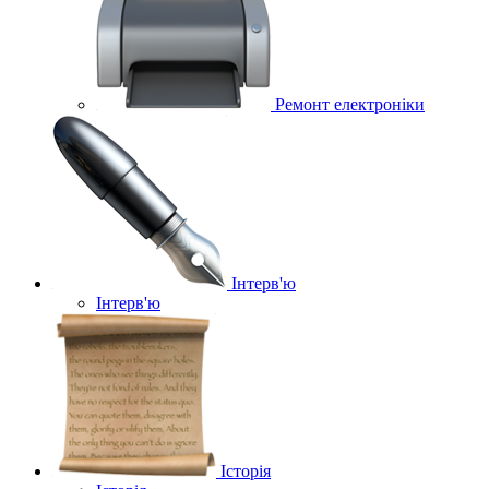
Ремонт електроніки
Інтерв'ю
Інтерв'ю
Історія