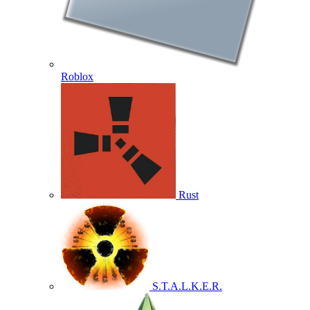
Roblox
Rust
S.T.A.L.K.E.R.