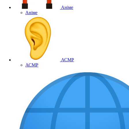
Аніме
Аніме
АСМР
АСМР