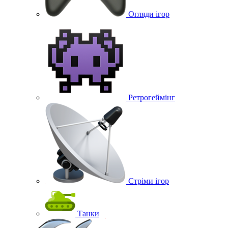
Огляди ігор
Ретрогеймінг
Стріми ігор
Танки