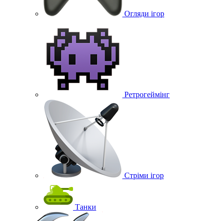
Огляди ігор
Ретрогеймінг
Стріми ігор
Танки