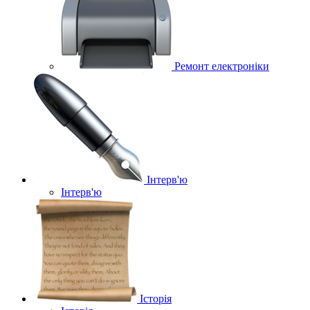
Ремонт електроніки
Інтерв'ю
Інтерв'ю
Історія