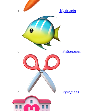
Кулінарія
Риболовля
Рукоділля