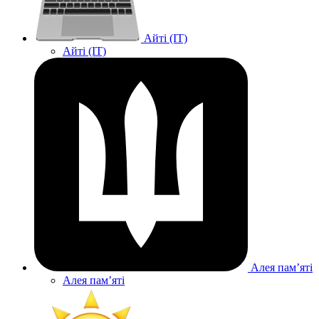
Айті (IT)
Айті (IT)
Алея памʼяті
Алея памʼяті