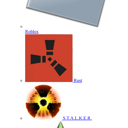
Roblox
Rust
S.T.A.L.K.E.R.