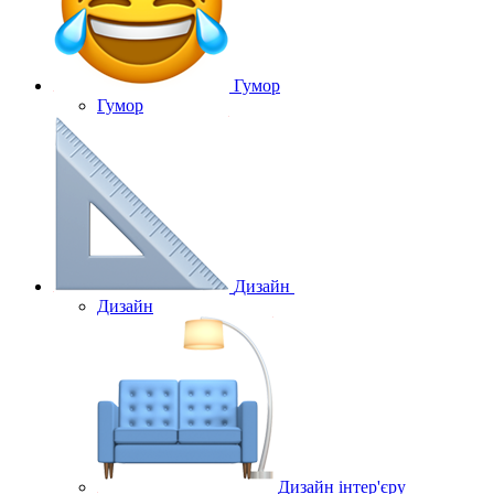
Гумор
Гумор
Дизайн
Дизайн
Дизайн інтер'єру