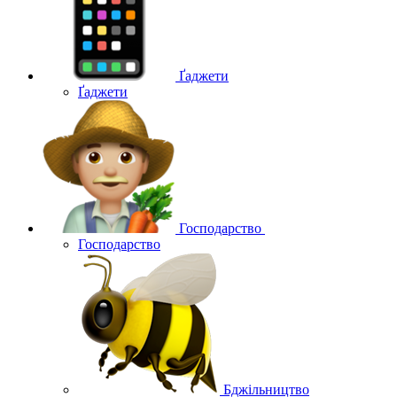
Ґаджети
Ґаджети
Господарство
Господарство
Бджільництво