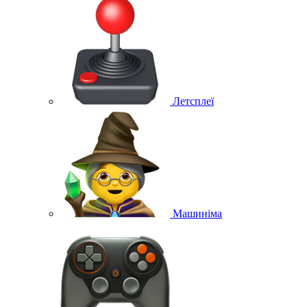
Летсплеї
Машиніма