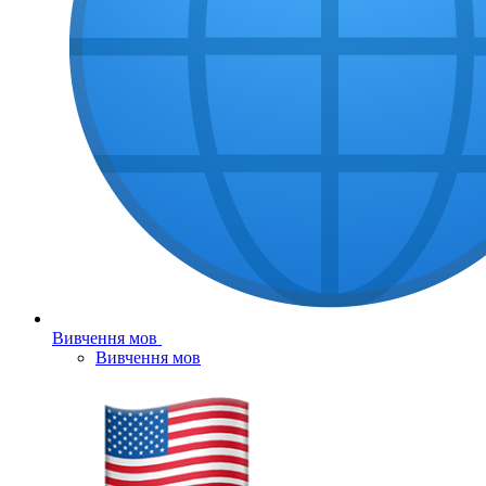
Вивчення мов
Вивчення мов