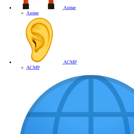
Аніме
Аніме
АСМР
АСМР