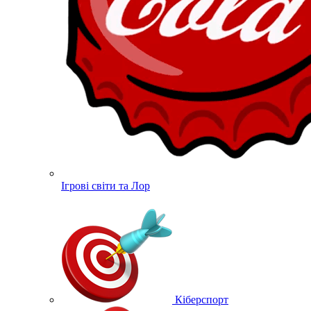
Ігрові світи та Лор
Кіберспорт