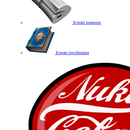
Ігрові новини
Ігрові посібники