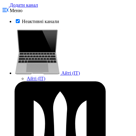
Додати канал
Меню
Неактивні канали
Айті (IT)
Айті (IT)