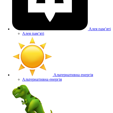
Алея памʼяті
Алея памʼяті
Альтернативна енергія
Альтернативна енергія