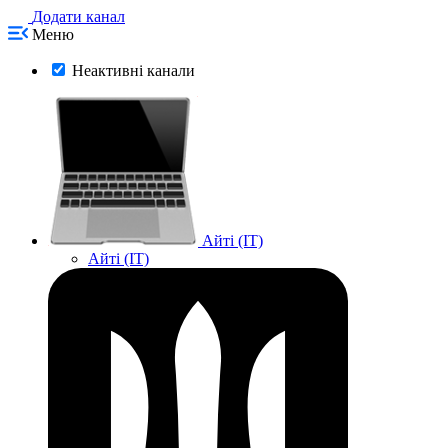
Додати канал
Меню
Неактивні канали
Айті (IT)
Айті (IT)