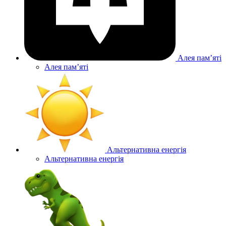
Алея памʼяті
Алея памʼяті
Альтернативна енергія
Альтернативна енергія