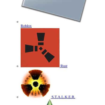
Roblox
Rust
S.T.A.L.K.E.R.