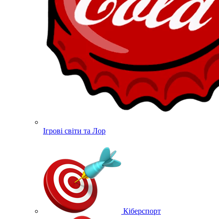
Ігрові світи та Лор
Кіберспорт