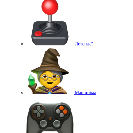
Летсплеї
Машиніма