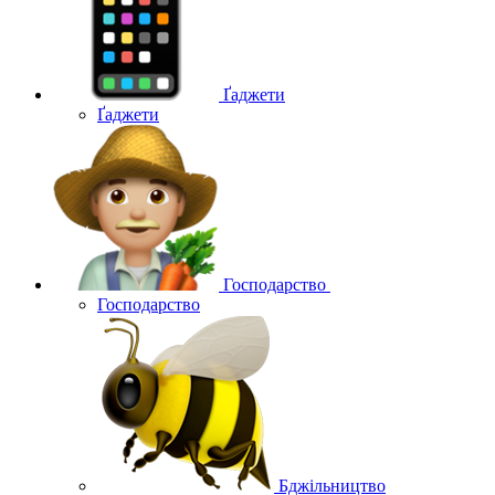
Ґаджети
Ґаджети
Господарство
Господарство
Бджільництво