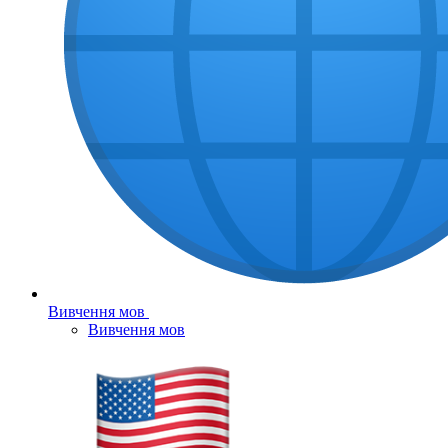
Вивчення мов
Вивчення мов