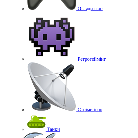
Огляди ігор
Ретрогеймінг
Стріми ігор
Танки