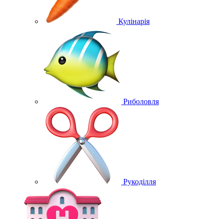
Кулінарія
Риболовля
Рукоділля