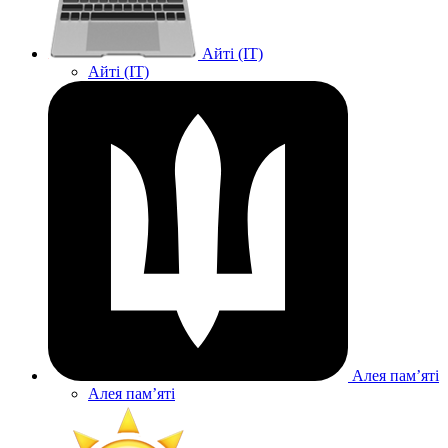
Айті (IT)
Айті (IT)
Алея памʼяті
Алея памʼяті