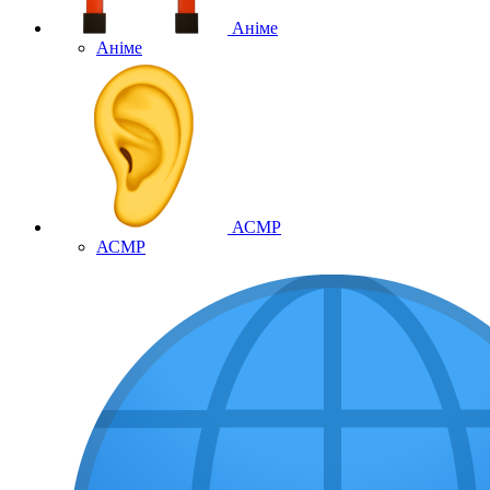
Аніме
Аніме
АСМР
АСМР