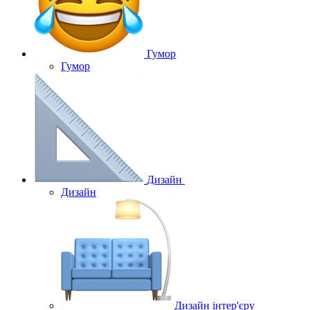
Гумор
Гумор
Дизайн
Дизайн
Дизайн інтер'єру