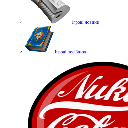
Ігрові новини
Ігрові посібники