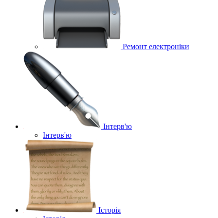
Ремонт електроніки
Інтерв'ю
Інтерв'ю
Історія