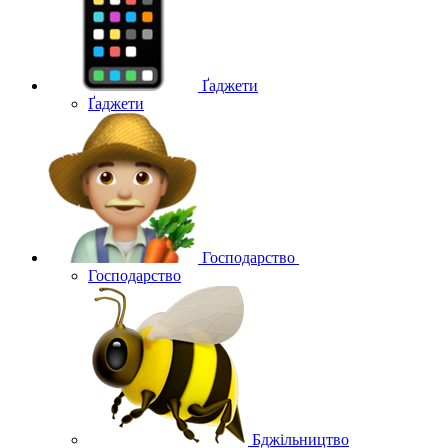
Ґаджети
Ґаджети
Господарство
Господарство
Бджільництво