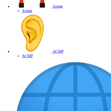
Аніме
Аніме
АСМР
АСМР