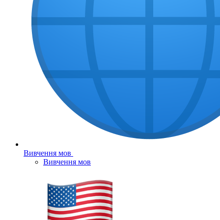
Вивчення мов
Вивчення мов