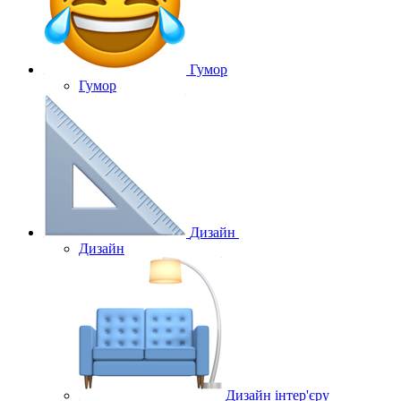
Гумор
Гумор
Дизайн
Дизайн
Дизайн інтер'єру