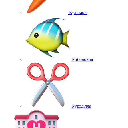
Кулінарія
Риболовля
Рукоділля