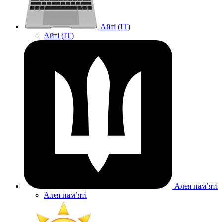
Айті (IT)
Айті (IT)
Алея памʼяті
Алея памʼяті