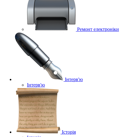
Ремонт електроніки
Інтерв'ю
Інтерв'ю
Історія