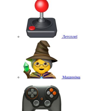
Летсплеї
Машиніма