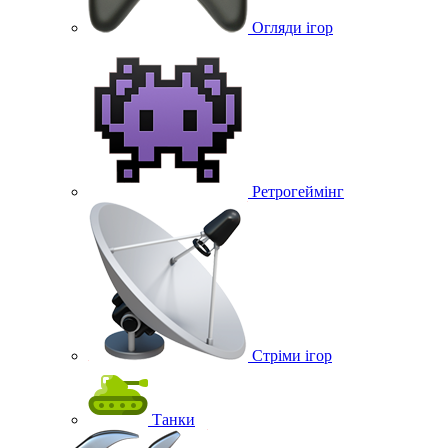
Огляди ігор
Ретрогеймінг
Стріми ігор
Танки