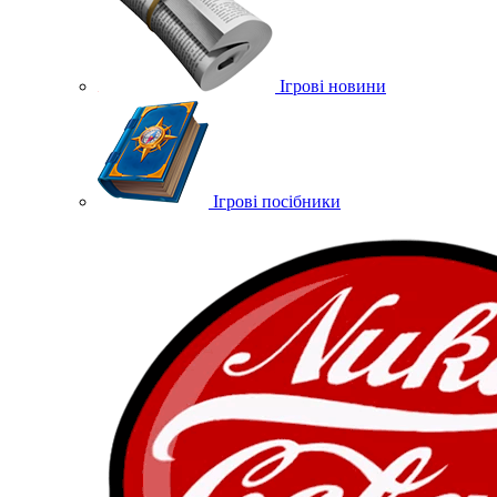
Ігрові новини
Ігрові посібники