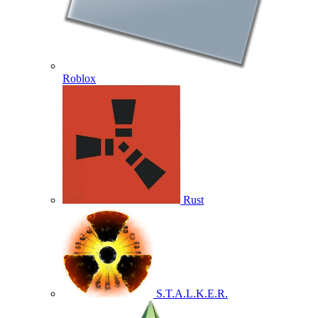
Roblox
Rust
S.T.A.L.K.E.R.