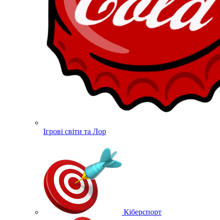
Ігрові світи та Лор
Кіберспорт