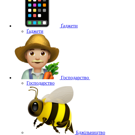
Ґаджети
Ґаджети
Господарство
Господарство
Бджільництво