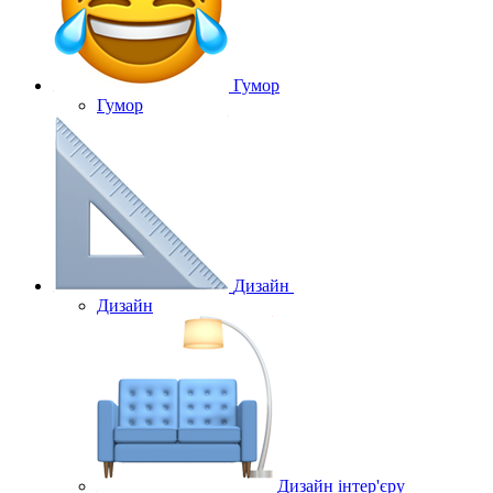
Гумор
Гумор
Дизайн
Дизайн
Дизайн інтер'єру