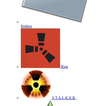
Roblox
Rust
S.T.A.L.K.E.R.