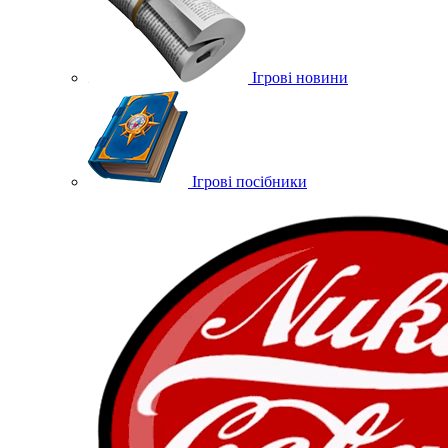
Ігрові новини
Ігрові посібники