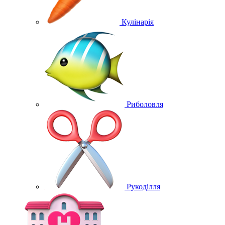
Кулінарія
Риболовля
Рукоділля