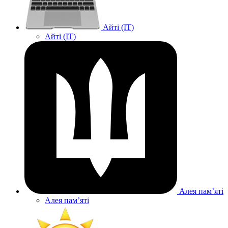
Айті (IT)
Айті (IT)
Алея памʼяті
Алея памʼяті