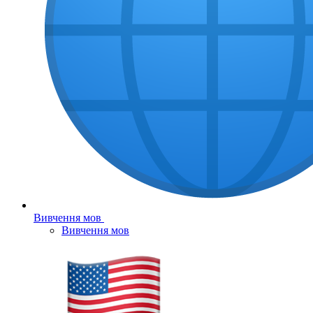
Вивчення мов
Вивчення мов