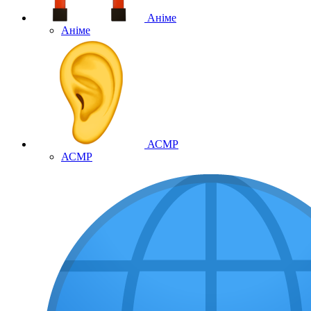
Аніме
Аніме
АСМР
АСМР