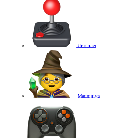
Летсплеї
Машиніма