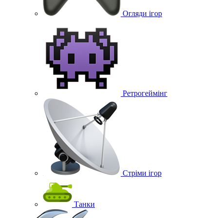
Огляди ігор
Ретрогеймінг
Стріми ігор
Танки