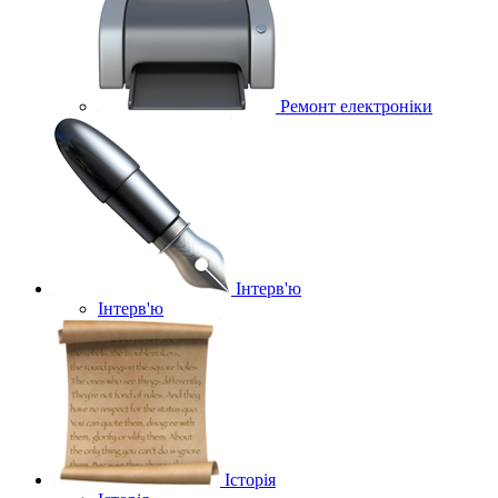
Ремонт електроніки
Інтерв'ю
Інтерв'ю
Історія