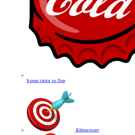
Ігрові світи та Лор
Кіберспорт