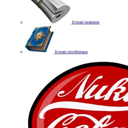
Ігрові новини
Ігрові посібники