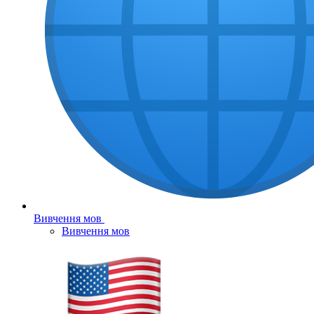
Вивчення мов
Вивчення мов