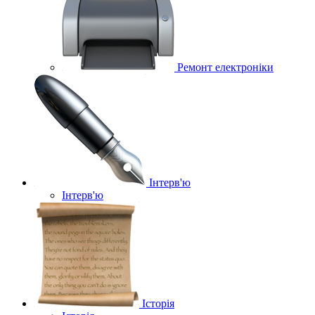
Ремонт електроніки
Інтерв'ю
Інтерв'ю
Історія