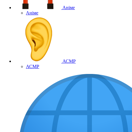
Аніме
Аніме
АСМР
АСМР