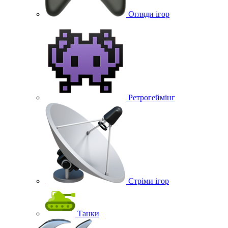
Огляди ігор
Ретрогеймінг
Стріми ігор
Танки