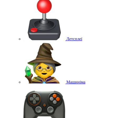
Летсплеї
Машиніма