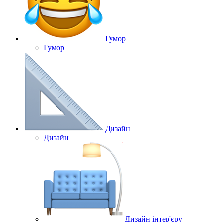
Гумор
Гумор
Дизайн
Дизайн
Дизайн інтер'єру