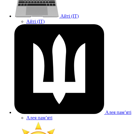
Айті (IT)
Айті (IT)
Алея памʼяті
Алея памʼяті