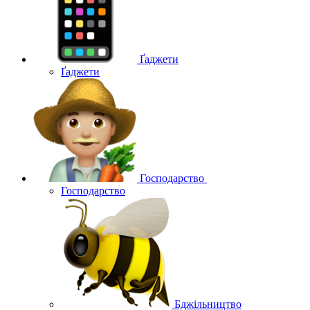
Ґаджети
Ґаджети
Господарство
Господарство
Бджільництво