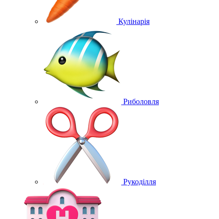
Кулінарія
Риболовля
Рукоділля