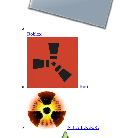
Roblox
Rust
S.T.A.L.K.E.R.