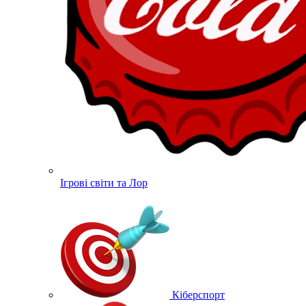
Ігрові світи та Лор
Кіберспорт