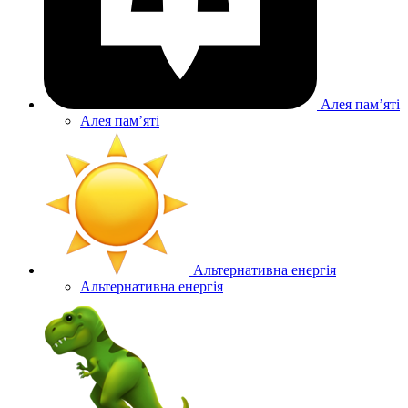
Алея памʼяті
Алея памʼяті
Альтернативна енергія
Альтернативна енергія