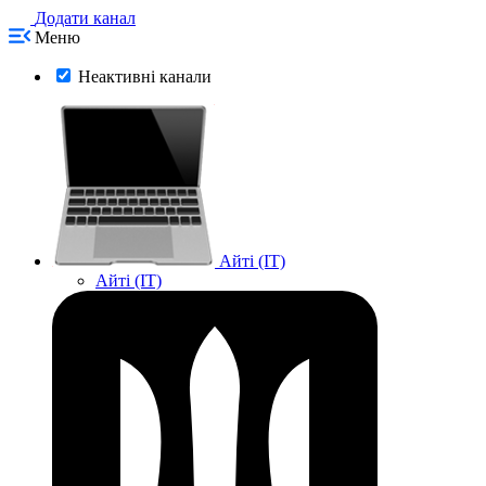
Додати канал
Меню
Неактивні канали
Айті (IT)
Айті (IT)