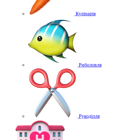
Кулінарія
Риболовля
Рукоділля