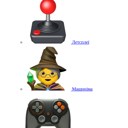
Летсплеї
Машиніма