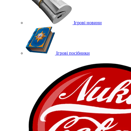
Ігрові новини
Ігрові посібники