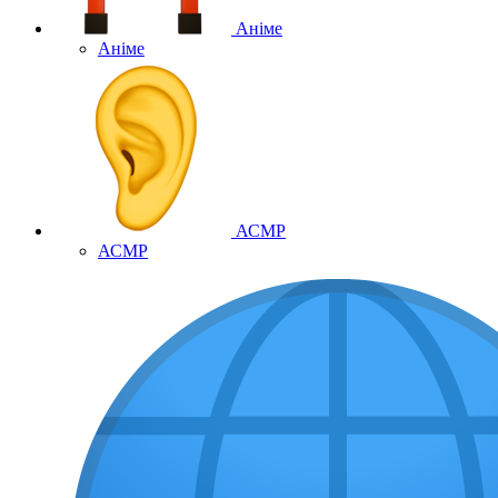
Аніме
Аніме
АСМР
АСМР