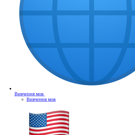
Вивчення мов
Вивчення мов