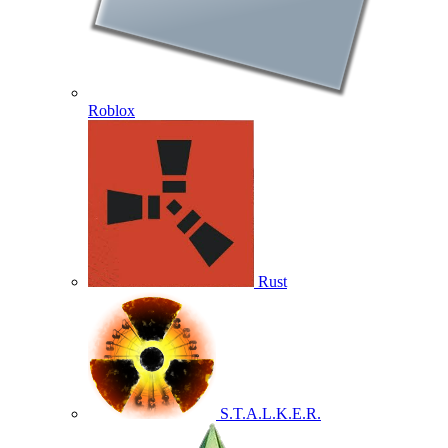
Roblox
Rust
S.T.A.L.K.E.R.