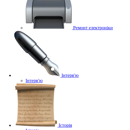
Ремонт електроніки
Інтерв'ю
Інтерв'ю
Історія