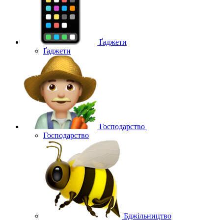
Ґаджети
Ґаджети
Господарство
Господарство
Бджільництво