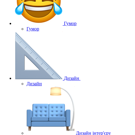
Гумор
Гумор
Дизайн
Дизайн
Дизайн інтер'єру