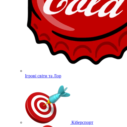
Ігрові світи та Лор
Кіберспорт