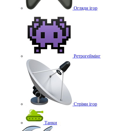
Огляди ігор
Ретрогеймінг
Стріми ігор
Танки