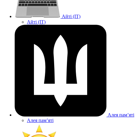
Айті (IT)
Айті (IT)
Алея памʼяті
Алея памʼяті