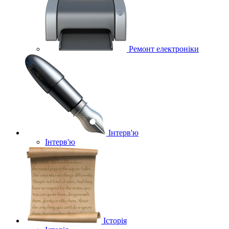
Ремонт електроніки
Інтерв'ю
Інтерв'ю
Історія