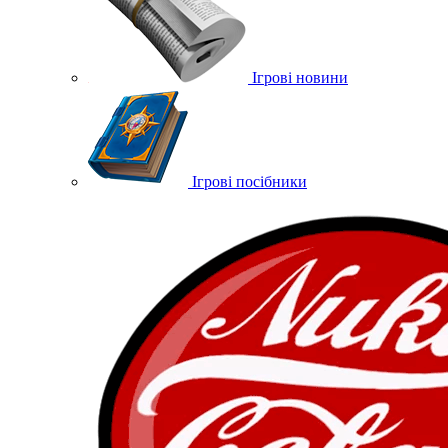
Ігрові новини
Ігрові посібники