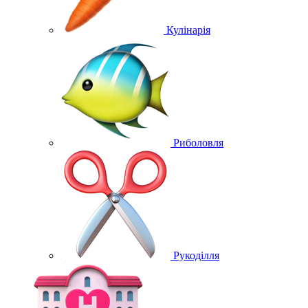
Кулінарія
Риболовля
Рукоділля