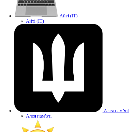
Айті (IT)
Айті (IT)
Алея памʼяті
Алея памʼяті