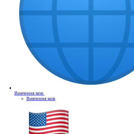
Вивчення мов
Вивчення мов