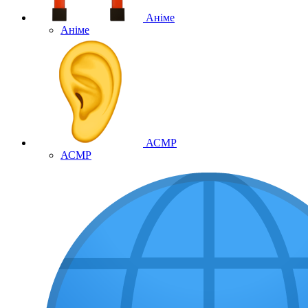
Аніме
Аніме
АСМР
АСМР