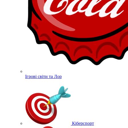
Ігрові світи та Лор
Кіберспорт