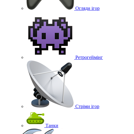
Огляди ігор
Ретрогеймінг
Стріми ігор
Танки