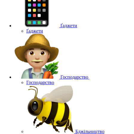
Ґаджети
Ґаджети
Господарство
Господарство
Бджільництво