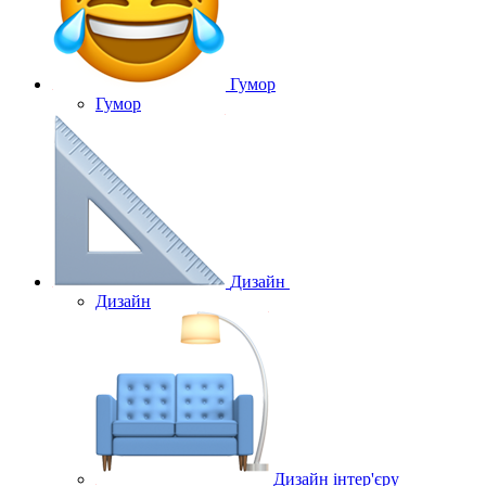
Гумор
Гумор
Дизайн
Дизайн
Дизайн інтер'єру