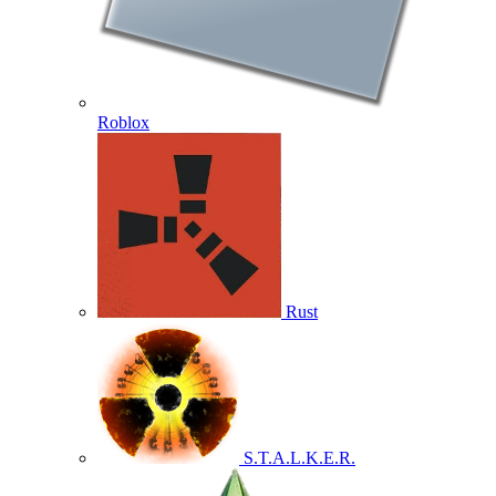
Roblox
Rust
S.T.A.L.K.E.R.