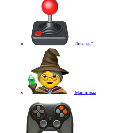
Летсплеї
Машиніма