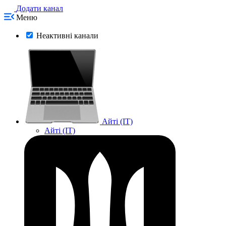
Додати канал
Меню
Неактивні канали
Айті (IT)
Айті (IT)