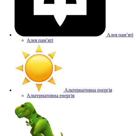
Алея памʼяті
Алея памʼяті
Альтернативна енергія
Альтернативна енергія