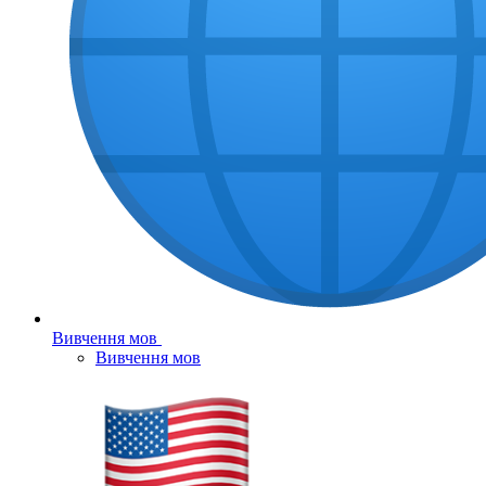
Вивчення мов
Вивчення мов