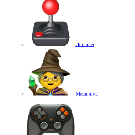
Летсплеї
Машиніма