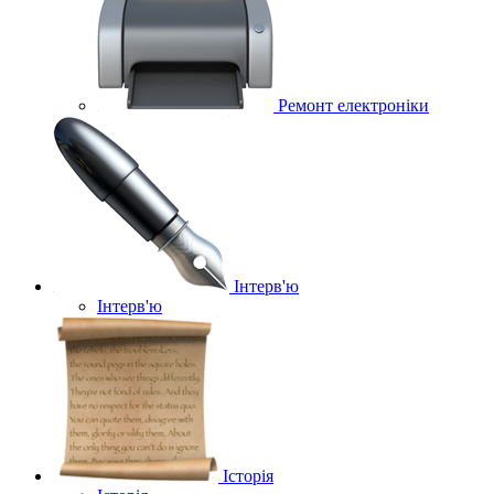
Ремонт електроніки
Інтерв'ю
Інтерв'ю
Історія