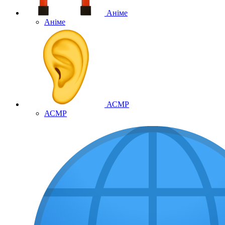
Аніме
Аніме
АСМР
АСМР