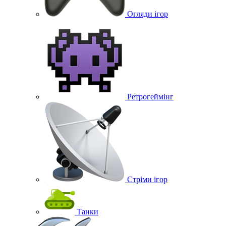
Огляди ігор
Ретрогеймінг
Стріми ігор
Танки