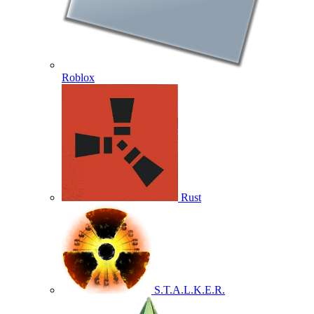
Roblox
Rust
S.T.A.L.K.E.R.