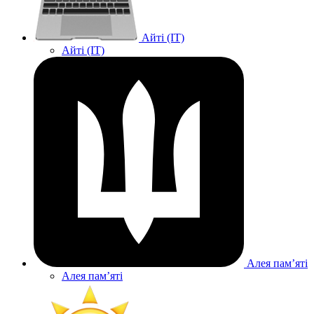
Айті (IT)
Айті (IT)
Алея памʼяті
Алея памʼяті