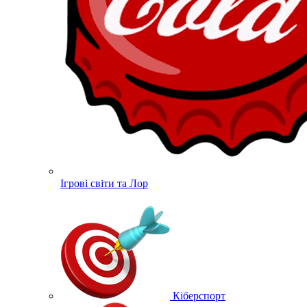
Ігрові світи та Лор
Кіберспорт