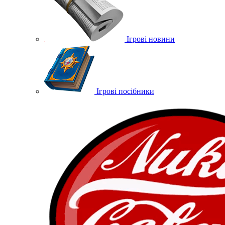
Ігрові новини
Ігрові посібники