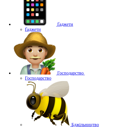
Ґаджети
Ґаджети
Господарство
Господарство
Бджільництво