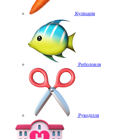
Кулінарія
Риболовля
Рукоділля