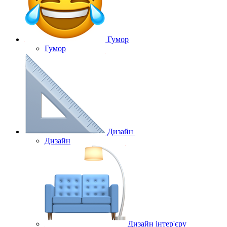
Гумор
Гумор
Дизайн
Дизайн
Дизайн інтер'єру