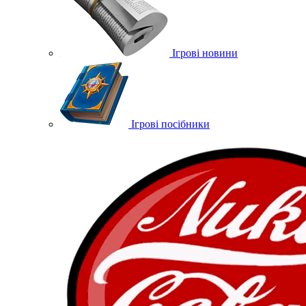
Ігрові новини
Ігрові посібники