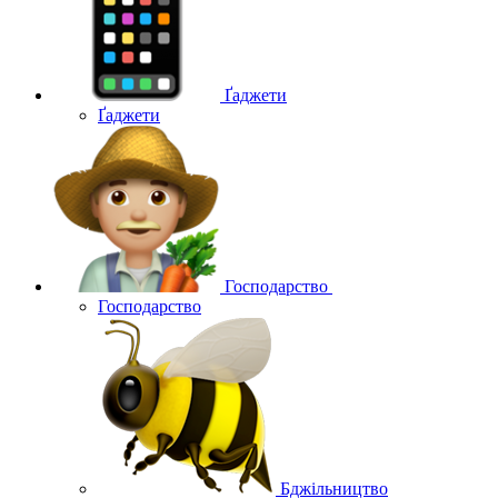
Ґаджети
Ґаджети
Господарство
Господарство
Бджільництво