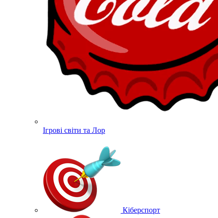
Ігрові світи та Лор
Кіберспорт