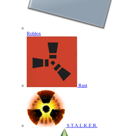
Roblox
Rust
S.T.A.L.K.E.R.