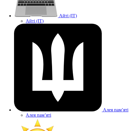
Айті (IT)
Айті (IT)
Алея памʼяті
Алея памʼяті