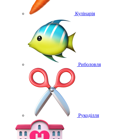
Кулінарія
Риболовля
Рукоділля