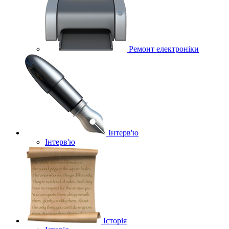
Ремонт електроніки
Інтерв'ю
Інтерв'ю
Історія