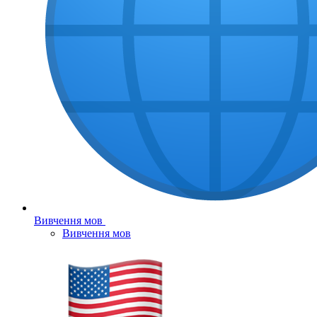
Вивчення мов
Вивчення мов