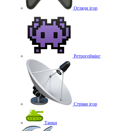
Огляди ігор
Ретрогеймінг
Стріми ігор
Танки