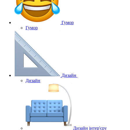
Гумор
Гумор
Дизайн
Дизайн
Дизайн інтер'єру