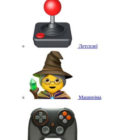
Летсплеї
Машиніма