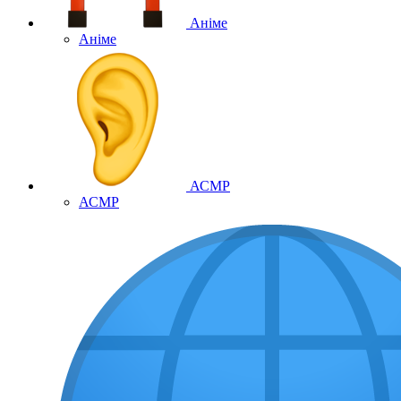
Аніме
Аніме
АСМР
АСМР