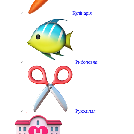
Кулінарія
Риболовля
Рукоділля