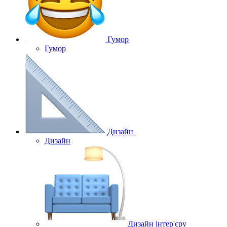
Гумор
Гумор
Дизайн
Дизайн
Дизайн інтер'єру