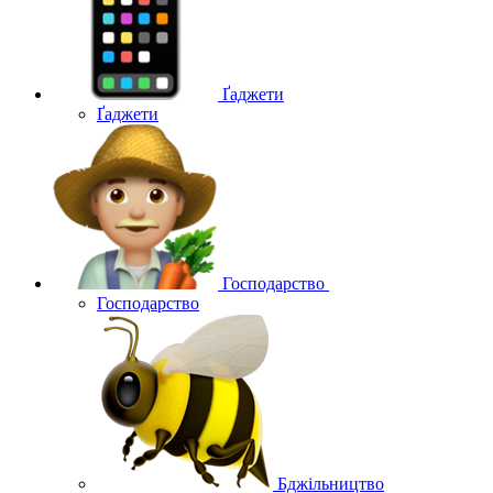
Ґаджети
Ґаджети
Господарство
Господарство
Бджільництво