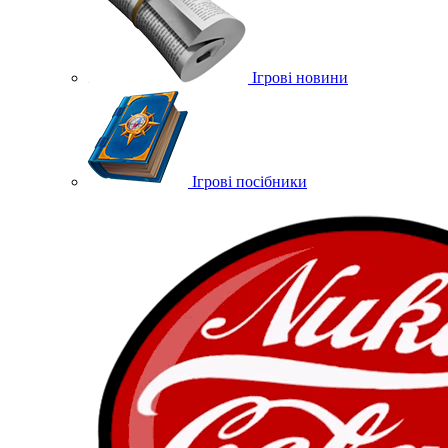
Ігрові новини
Ігрові посібники