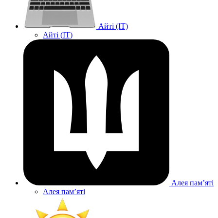
Айті (IT)
Айті (IT)
Алея памʼяті
Алея памʼяті