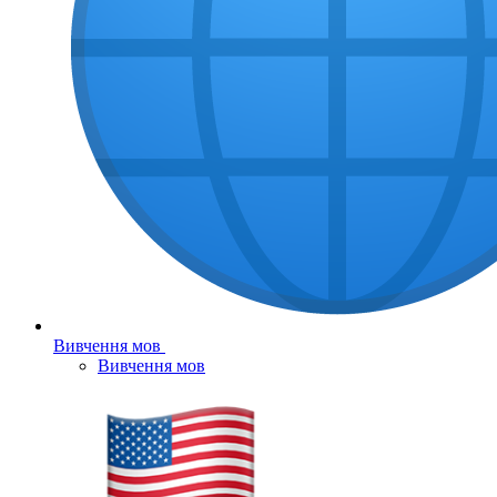
Вивчення мов
Вивчення мов