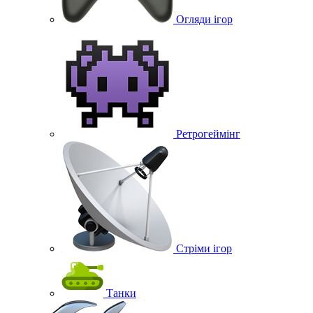
Огляди ігор
Ретрогеймінг
Стріми ігор
Танки