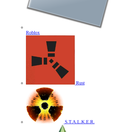
Roblox
Rust
S.T.A.L.K.E.R.