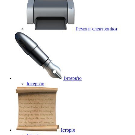
Ремонт електроніки
Інтерв'ю
Інтерв'ю
Історія