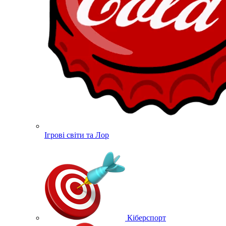
Ігрові світи та Лор
Кіберспорт