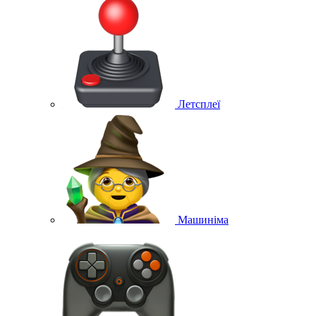
Летсплеї
Машиніма