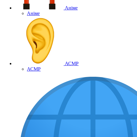
Аніме
Аніме
АСМР
АСМР