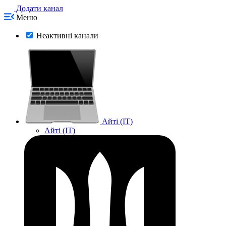
Додати канал
Меню
Неактивні канали
Айті (IT)
Айті (IT)