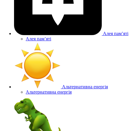
Алея памʼяті
Алея памʼяті
Альтернативна енергія
Альтернативна енергія