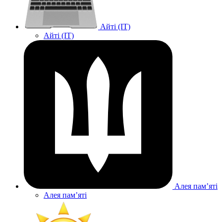
Айті (IT)
Айті (IT)
Алея памʼяті
Алея памʼяті