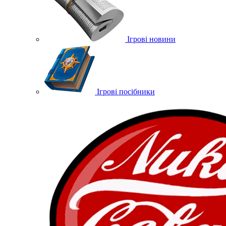
Ігрові новини
Ігрові посібники