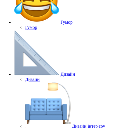
Гумор
Гумор
Дизайн
Дизайн
Дизайн інтер'єру