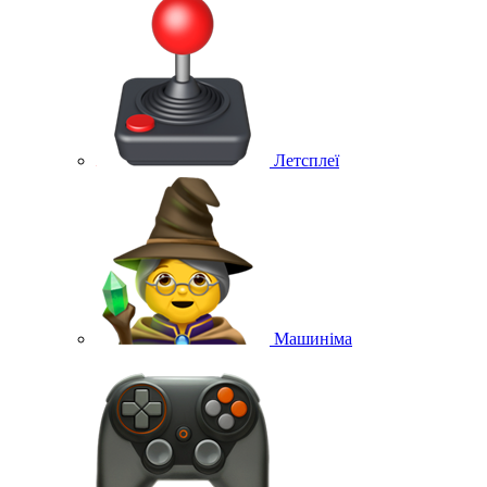
Летсплеї
Машиніма