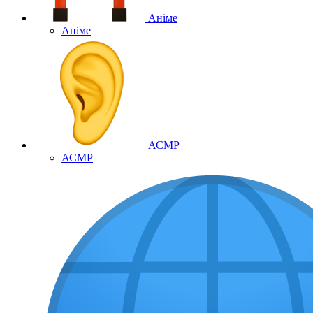
Аніме
Аніме
АСМР
АСМР