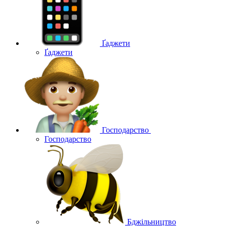
Ґаджети
Ґаджети
Господарство
Господарство
Бджільництво