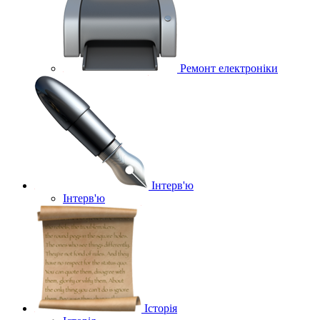
Ремонт електроніки
Інтерв'ю
Інтерв'ю
Історія