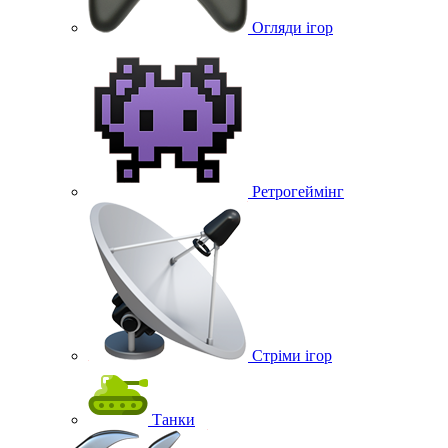
Огляди ігор
Ретрогеймінг
Стріми ігор
Танки