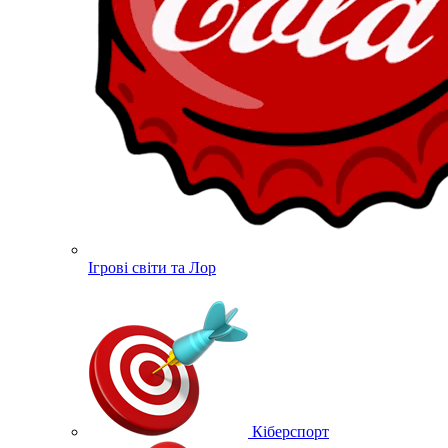
Ігрові світи та Лор
Кіберспорт