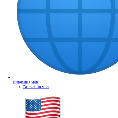
Вивчення мов
Вивчення мов