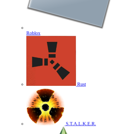
Roblox
Rust
S.T.A.L.K.E.R.