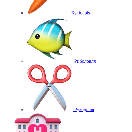
Кулінарія
Риболовля
Рукоділля