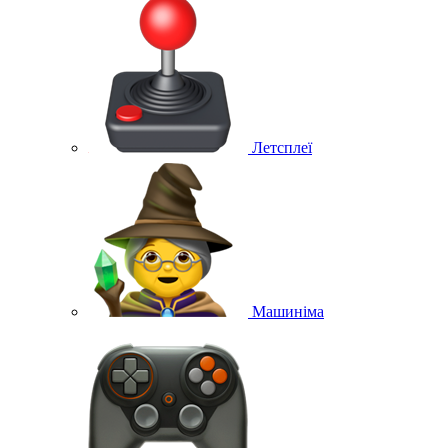
Летсплеї
Машиніма