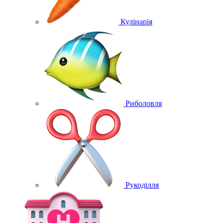
Кулінарія
Риболовля
Рукоділля