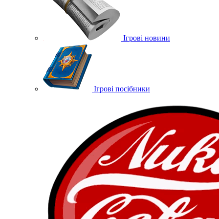
Ігрові новини
Ігрові посібники