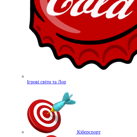
Ігрові світи та Лор
Кіберспорт