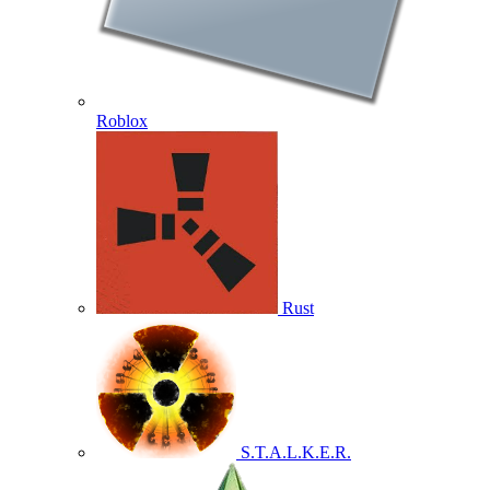
Roblox
Rust
S.T.A.L.K.E.R.