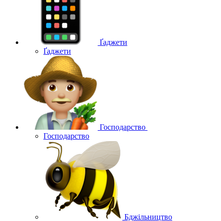
Ґаджети
Ґаджети
Господарство
Господарство
Бджільництво