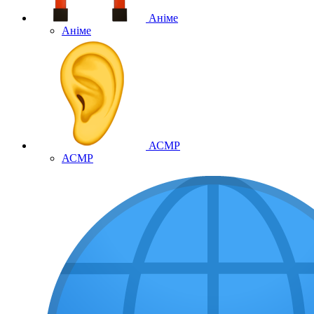
Аніме
Аніме
АСМР
АСМР