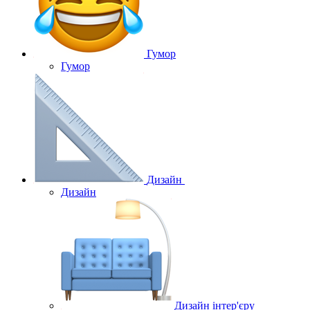
Гумор
Гумор
Дизайн
Дизайн
Дизайн інтер'єру