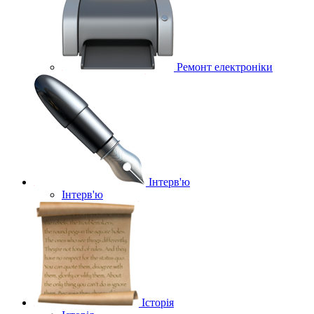
Ремонт електроніки
Інтерв'ю
Інтерв'ю
Історія