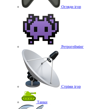
Огляди ігор
Ретрогеймінг
Стріми ігор
Танки