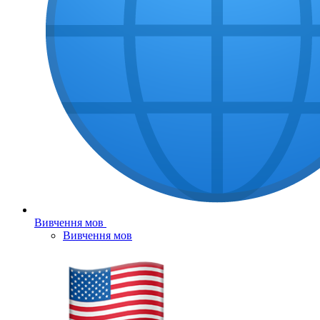
Вивчення мов
Вивчення мов