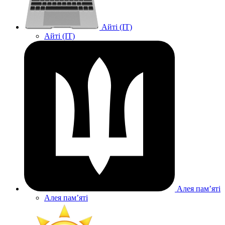
Айті (IT)
Айті (IT)
Алея памʼяті
Алея памʼяті