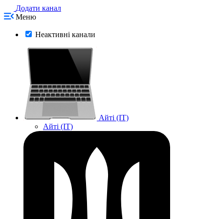
Додати канал
Меню
Неактивні канали
Айті (IT)
Айті (IT)