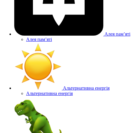
Алея памʼяті
Алея памʼяті
Альтернативна енергія
Альтернативна енергія