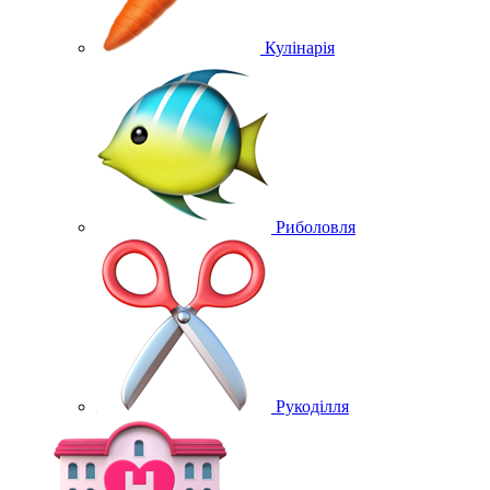
Кулінарія
Риболовля
Рукоділля