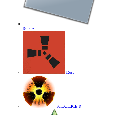
Roblox
Rust
S.T.A.L.K.E.R.