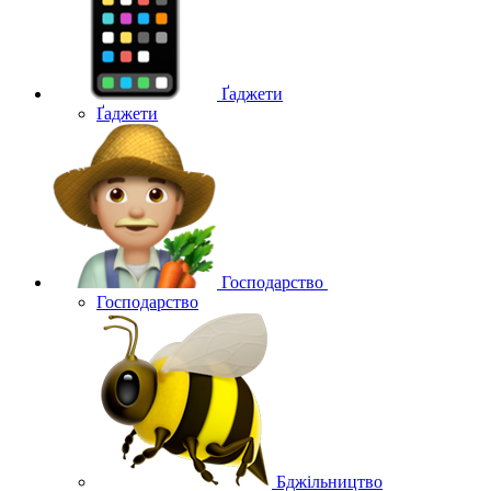
Ґаджети
Ґаджети
Господарство
Господарство
Бджільництво