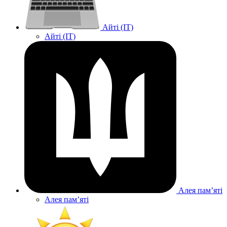
Айті (IT)
Айті (IT)
Алея памʼяті
Алея памʼяті