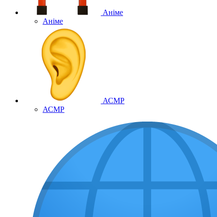
Аніме
Аніме
АСМР
АСМР