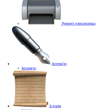
Ремонт електроніки
Інтерв'ю
Інтерв'ю
Історія