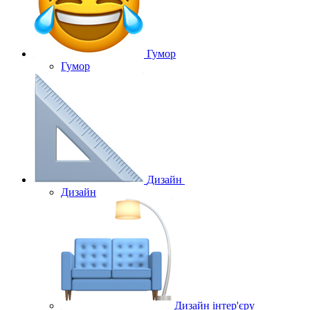
Гумор
Гумор
Дизайн
Дизайн
Дизайн інтер'єру