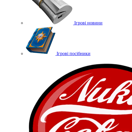
Ігрові новини
Ігрові посібники