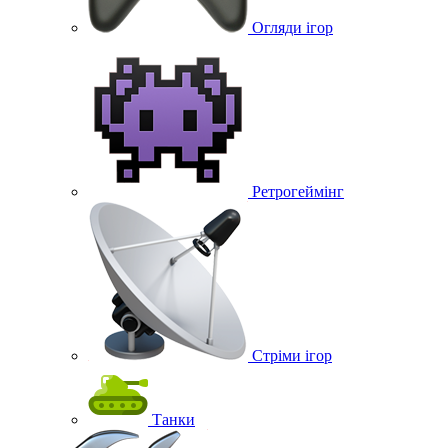
Огляди ігор
Ретрогеймінг
Стріми ігор
Танки