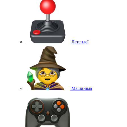
Летсплеї
Машиніма