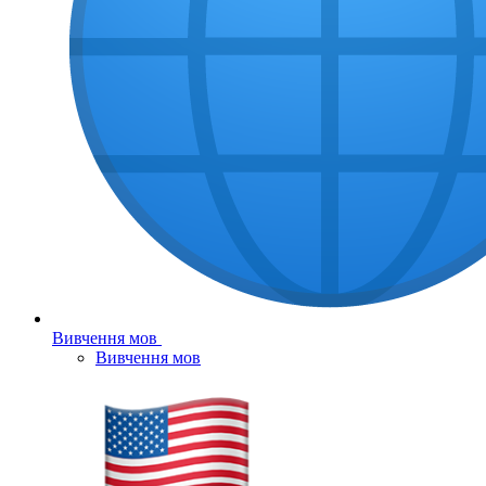
Вивчення мов
Вивчення мов