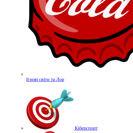
Ігрові світи та Лор
Кіберспорт