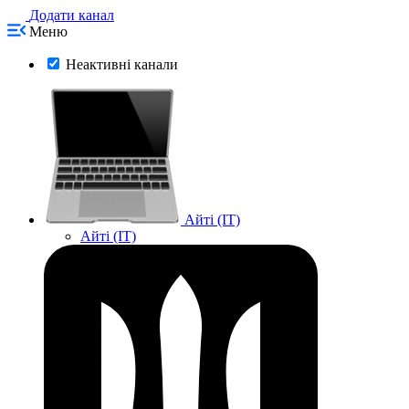
Додати канал
Меню
Неактивні канали
Айті (IT)
Айті (IT)