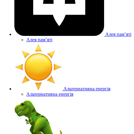
Алея памʼяті
Алея памʼяті
Альтернативна енергія
Альтернативна енергія