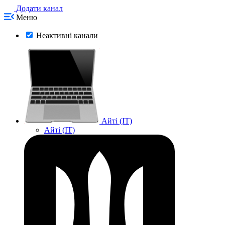
Додати канал
Меню
Неактивні канали
Айті (IT)
Айті (IT)