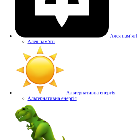
Алея памʼяті
Алея памʼяті
Альтернативна енергія
Альтернативна енергія