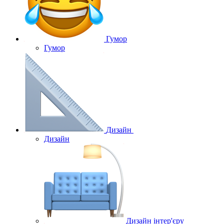
Гумор
Гумор
Дизайн
Дизайн
Дизайн інтер'єру