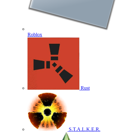
Roblox
Rust
S.T.A.L.K.E.R.