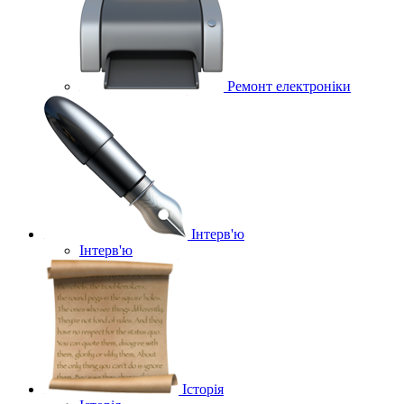
Ремонт електроніки
Інтерв'ю
Інтерв'ю
Історія