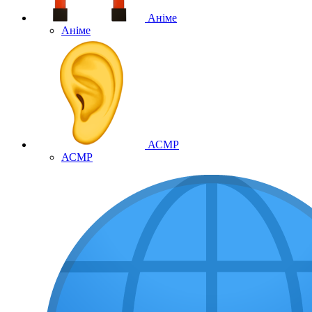
Аніме
Аніме
АСМР
АСМР