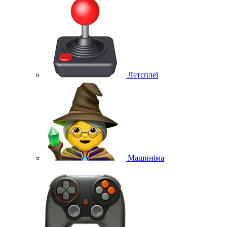
Летсплеї
Машиніма