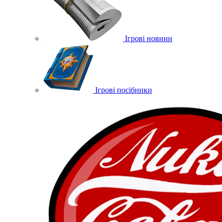
Ігрові новини
Ігрові посібники