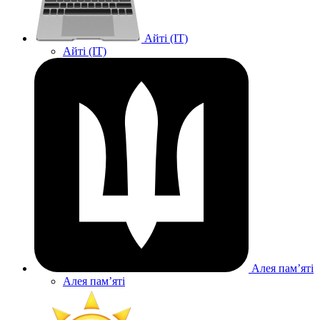
Айті (IT)
Айті (IT)
Алея памʼяті
Алея памʼяті