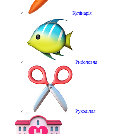
Кулінарія
Риболовля
Рукоділля