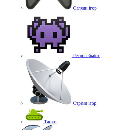
Огляди ігор
Ретрогеймінг
Стріми ігор
Танки