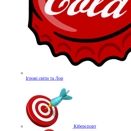
Ігрові світи та Лор
Кіберспорт