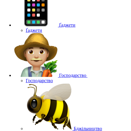
Ґаджети
Ґаджети
Господарство
Господарство
Бджільництво