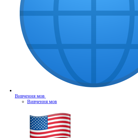
Вивчення мов
Вивчення мов