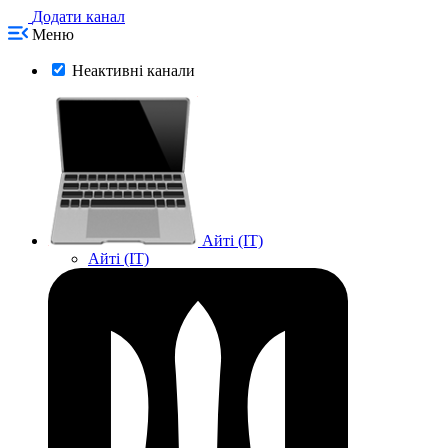
Додати канал
Меню
Неактивні канали
Айті (IT)
Айті (IT)