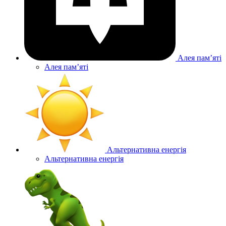
Алея памʼяті
Алея памʼяті
Альтернативна енергія
Альтернативна енергія