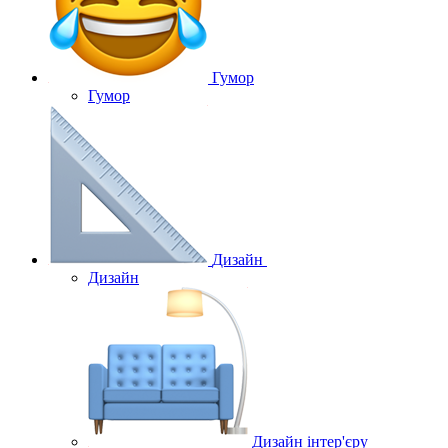
Гумор
Гумор
Дизайн
Дизайн
Дизайн інтер'єру