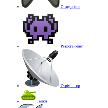
Огляди ігор
Ретрогеймінг
Стріми ігор
Танки