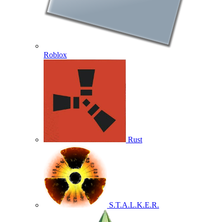
Roblox
Rust
S.T.A.L.K.E.R.