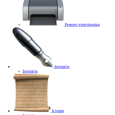
Ремонт електроніки
Інтерв'ю
Інтерв'ю
Історія