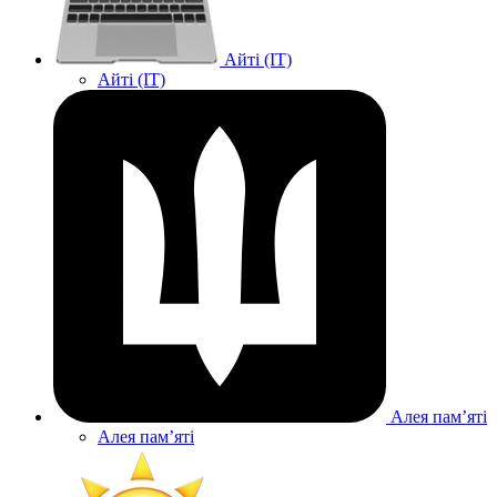
Айті (IT)
Айті (IT)
Алея памʼяті
Алея памʼяті