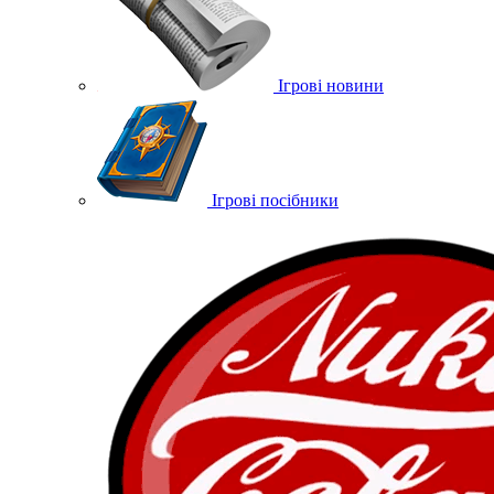
Ігрові новини
Ігрові посібники