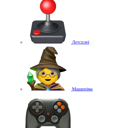
Летсплеї
Машиніма