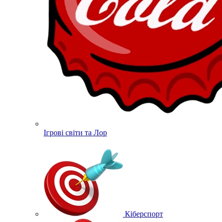
Ігрові світи та Лор
Кіберспорт