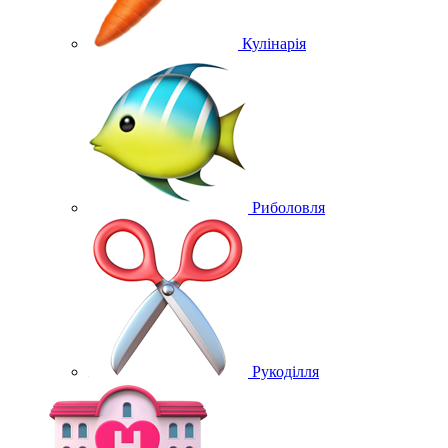
Кулінарія
Риболовля
Рукоділля