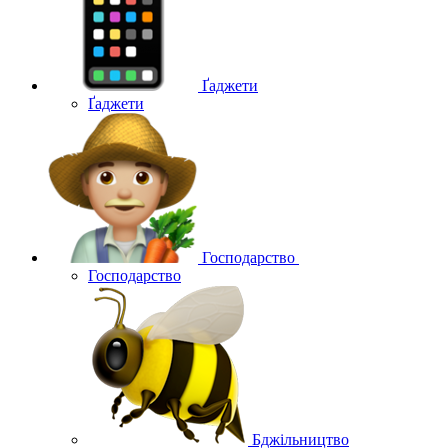
Ґаджети
Ґаджети
Господарство
Господарство
Бджільництво