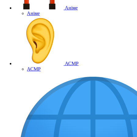
Аніме
Аніме
АСМР
АСМР