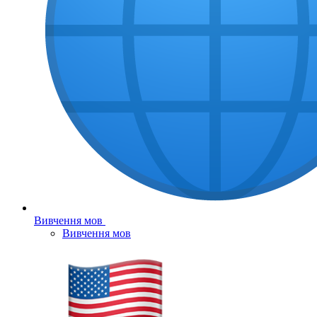
Вивчення мов
Вивчення мов