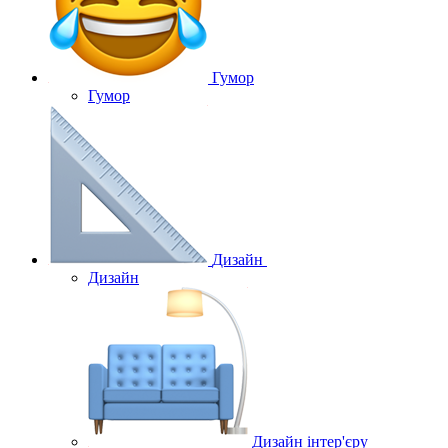
Гумор
Гумор
Дизайн
Дизайн
Дизайн інтер'єру