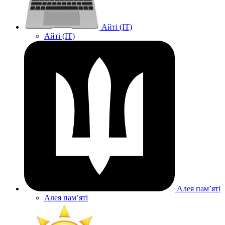
Айті (IT)
Айті (IT)
Алея памʼяті
Алея памʼяті