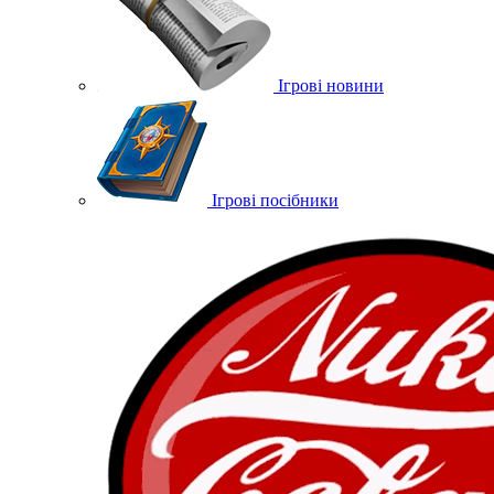
Ігрові новини
Ігрові посібники