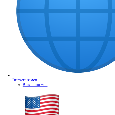
Вивчення мов
Вивчення мов