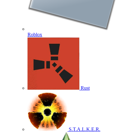
Roblox
Rust
S.T.A.L.K.E.R.