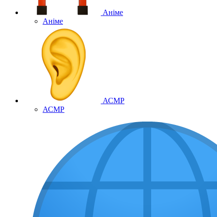
Аніме
Аніме
АСМР
АСМР