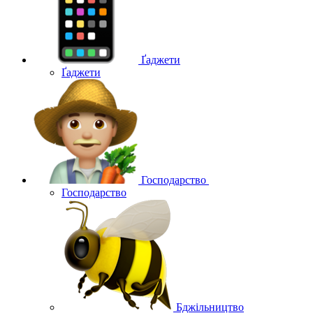
Ґаджети
Ґаджети
Господарство
Господарство
Бджільництво