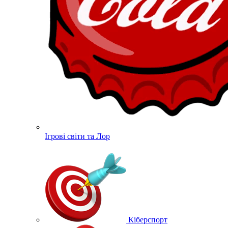
Ігрові світи та Лор
Кіберспорт