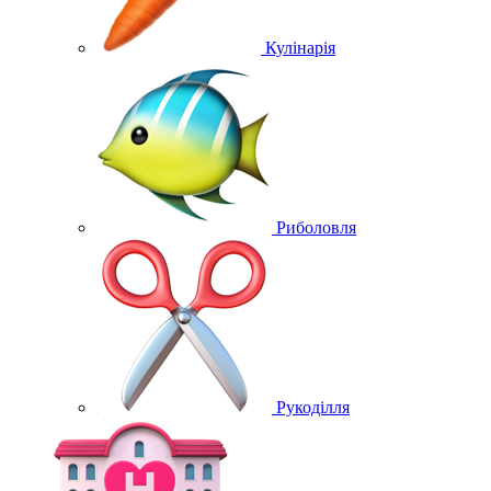
Кулінарія
Риболовля
Рукоділля