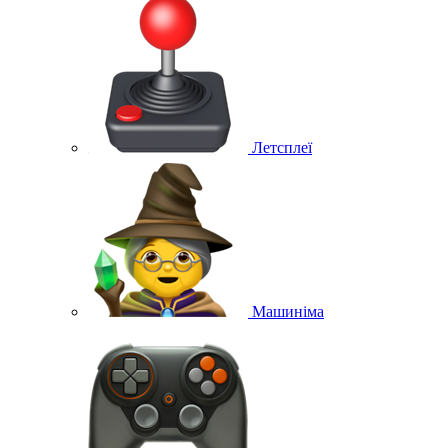
Летсплеї
Машиніма