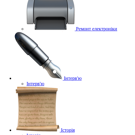
Ремонт електроніки
Інтерв'ю
Інтерв'ю
Історія