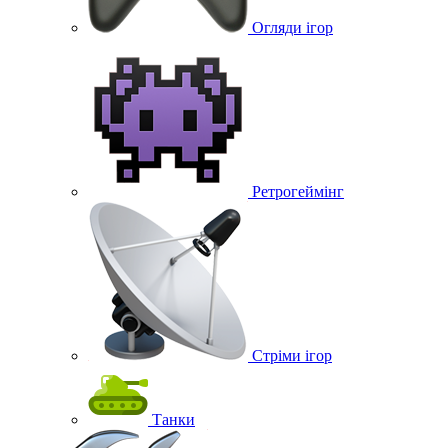
Огляди ігор
Ретрогеймінг
Стріми ігор
Танки