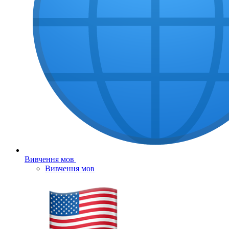
Вивчення мов
Вивчення мов