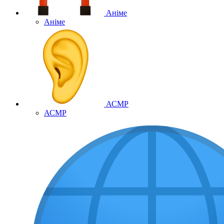
Аніме
Аніме
АСМР
АСМР