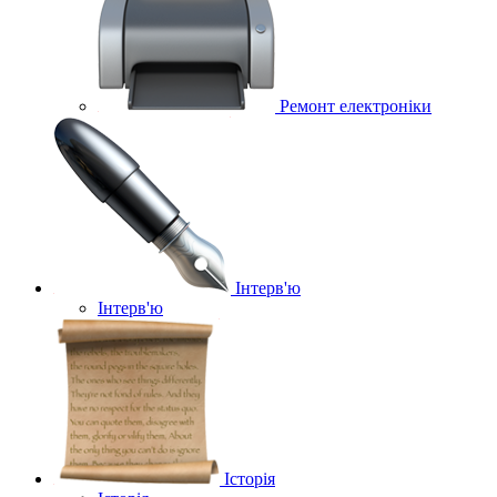
Ремонт електроніки
Інтерв'ю
Інтерв'ю
Історія