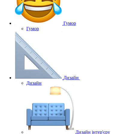
Гумор
Гумор
Дизайн
Дизайн
Дизайн інтер'єру