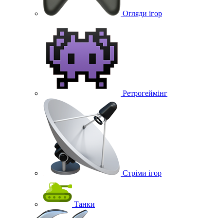
Огляди ігор
Ретрогеймінг
Стріми ігор
Танки