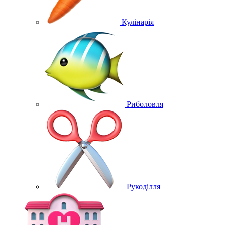
Кулінарія
Риболовля
Рукоділля