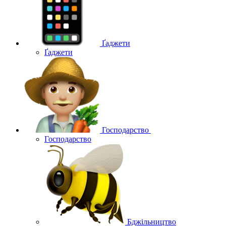
Ґаджети
Ґаджети
Господарство
Господарство
Бджільництво