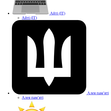
Айті (IT)
Айті (IT)
Алея памʼяті
Алея памʼяті