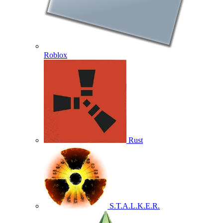
Roblox
Rust
S.T.A.L.K.E.R.