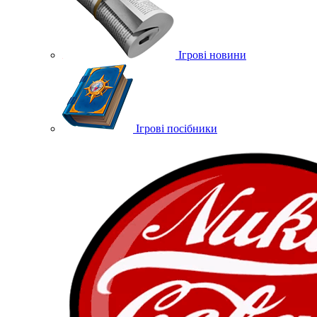
Ігрові новини
Ігрові посібники