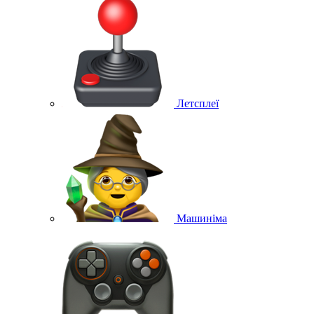
Летсплеї
Машиніма