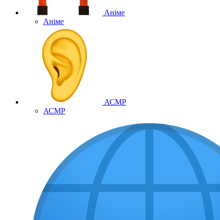
Аніме
Аніме
АСМР
АСМР