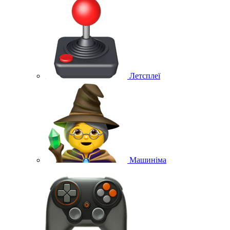
Летсплеї
Машиніма