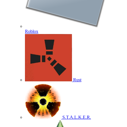
Roblox
Rust
S.T.A.L.K.E.R.