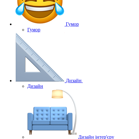
Гумор
Гумор
Дизайн
Дизайн
Дизайн інтер'єру