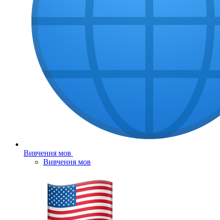
Вивчення мов
Вивчення мов