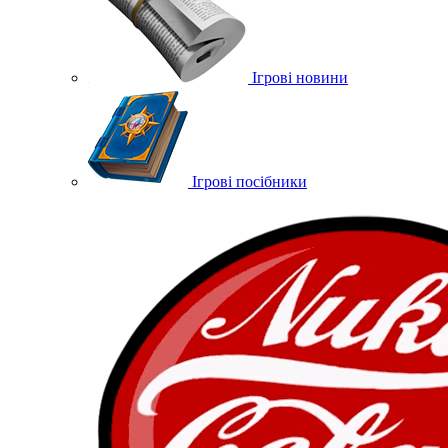
Ігрові новини
Ігрові посібники