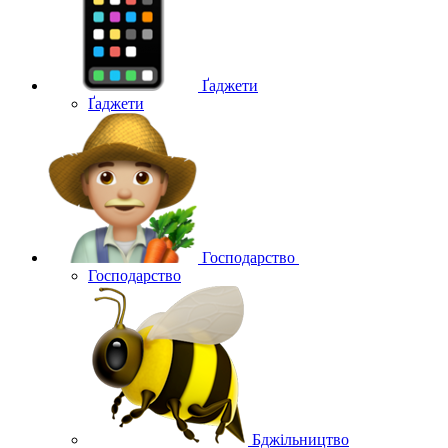
Ґаджети
Ґаджети
Господарство
Господарство
Бджільництво