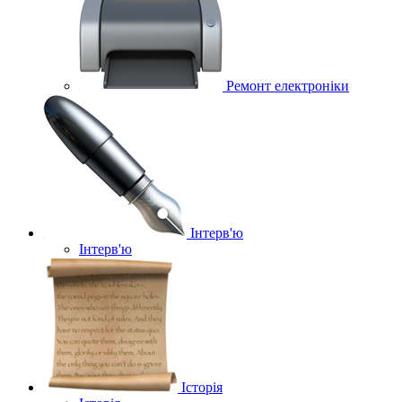
Ремонт електроніки
Інтерв'ю
Інтерв'ю
Історія