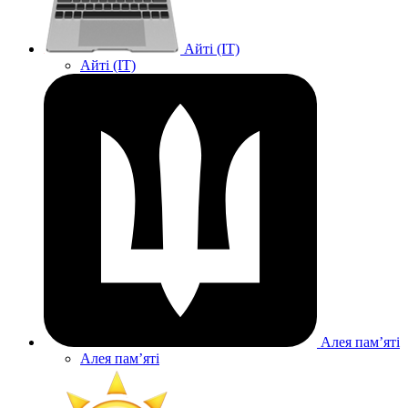
Айті (IT)
Айті (IT)
Алея памʼяті
Алея памʼяті