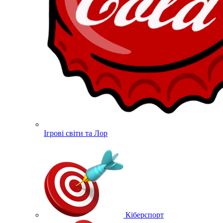
Ігрові світи та Лор
Кіберспорт