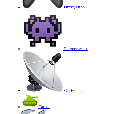
Огляди ігор
Ретрогеймінг
Стріми ігор
Танки