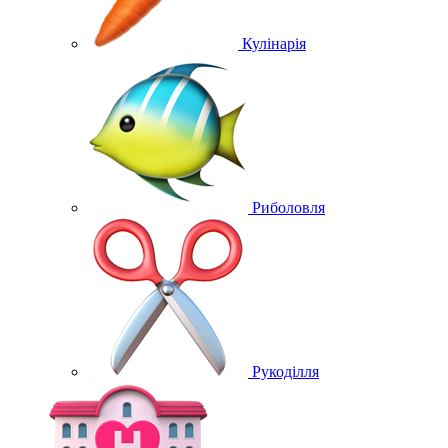
Кулінарія
Риболовля
Рукоділля