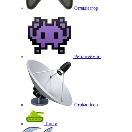
Огляди ігор
Ретрогеймінг
Стріми ігор
Танки