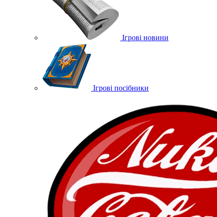
Ігрові новини
Ігрові посібники