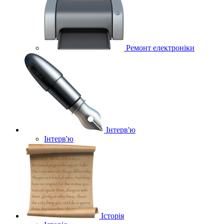
Ремонт електроніки
Інтерв'ю
Інтерв'ю
Історія