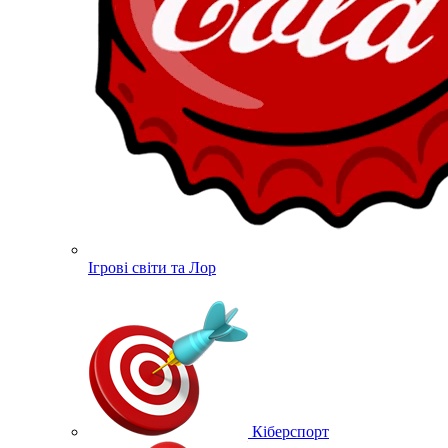
Ігрові світи та Лор
Кіберспорт