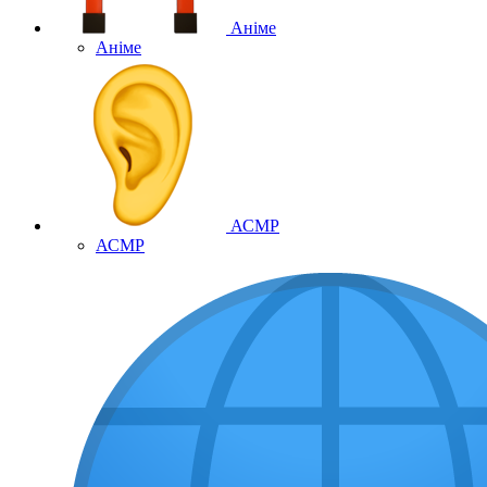
Аніме
Аніме
АСМР
АСМР