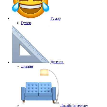
Гумор
Гумор
Дизайн
Дизайн
Дизайн інтер'єру