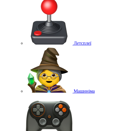
Летсплеї
Машиніма