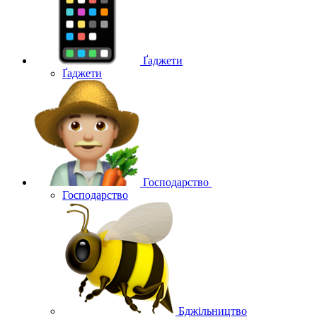
Ґаджети
Ґаджети
Господарство
Господарство
Бджільництво