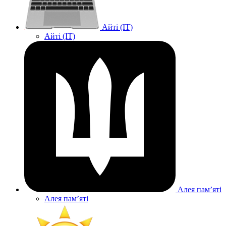
Айті (IT)
Айті (IT)
Алея памʼяті
Алея памʼяті