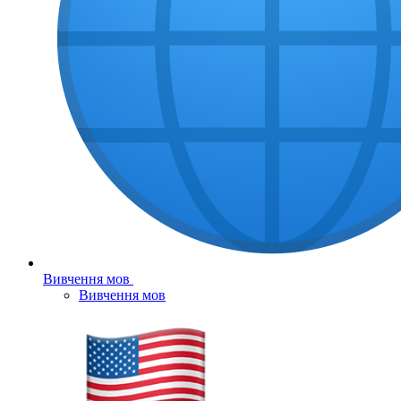
Вивчення мов
Вивчення мов