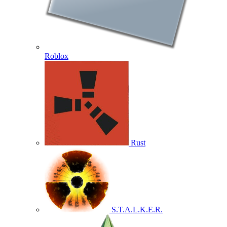
Roblox
Rust
S.T.A.L.K.E.R.