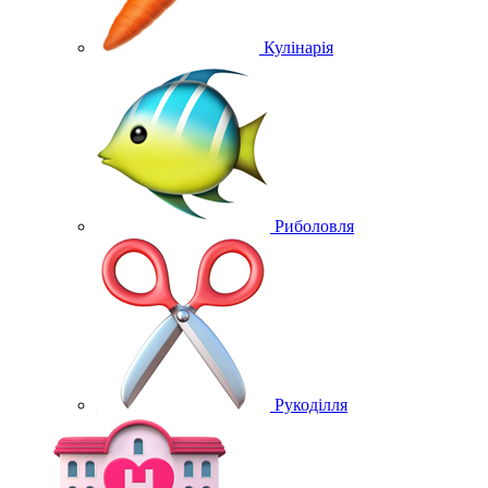
Кулінарія
Риболовля
Рукоділля