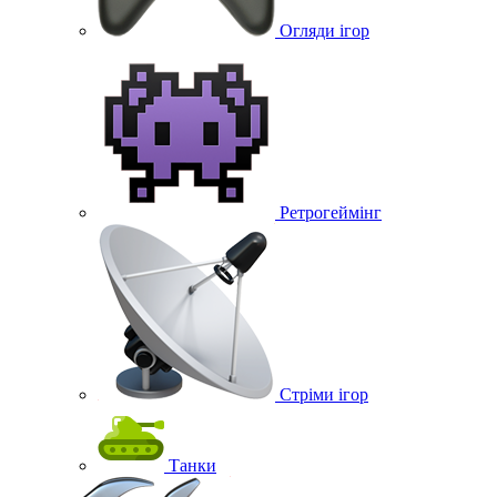
Огляди ігор
Ретрогеймінг
Стріми ігор
Танки