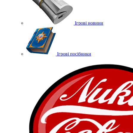
Ігрові новини
Ігрові посібники