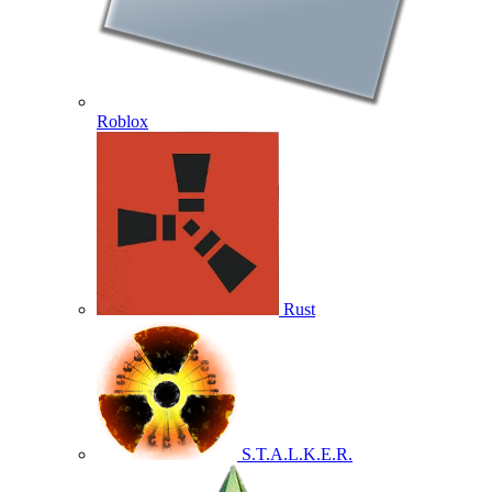
Roblox
Rust
S.T.A.L.K.E.R.