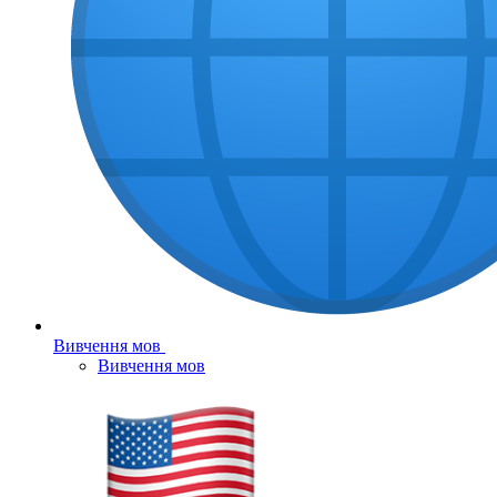
Вивчення мов
Вивчення мов