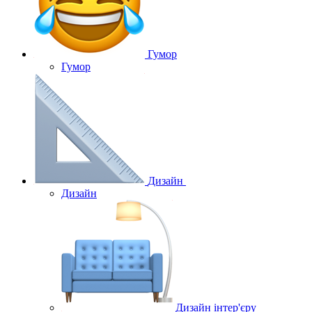
Гумор
Гумор
Дизайн
Дизайн
Дизайн інтер'єру