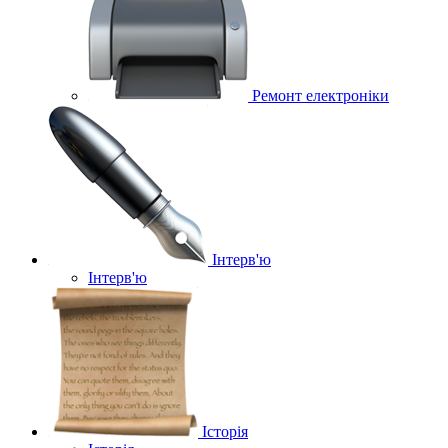
Ремонт електроніки
Інтерв'ю
Інтерв'ю
Історія