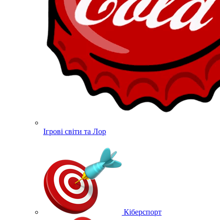
Ігрові світи та Лор
Кіберспорт