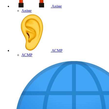
Аніме
Аніме
АСМР
АСМР