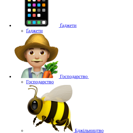
Ґаджети
Ґаджети
Господарство
Господарство
Бджільництво