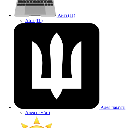
Айті (IT)
Айті (IT)
Алея памʼяті
Алея памʼяті