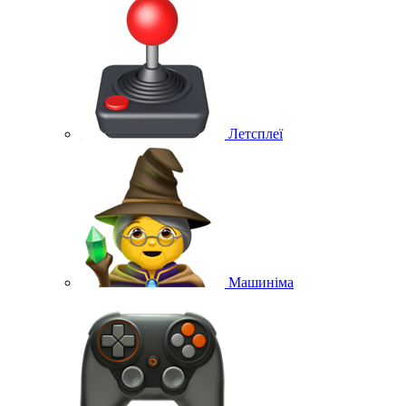
Летсплеї
Машиніма