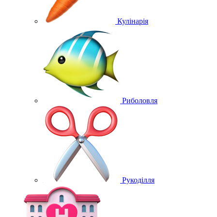
Кулінарія
Риболовля
Рукоділля