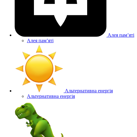
Алея памʼяті
Алея памʼяті
Альтернативна енергія
Альтернативна енергія