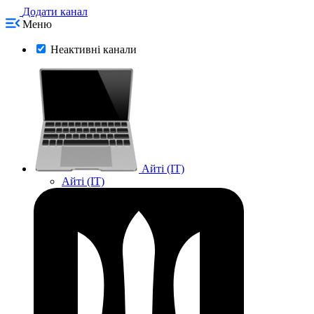
Додати канал
Меню
Неактивні канали
Айті (IT)
Айті (IT)