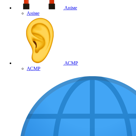
Аніме
Аніме
АСМР
АСМР