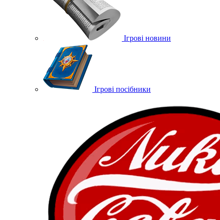
Ігрові новини
Ігрові посібники