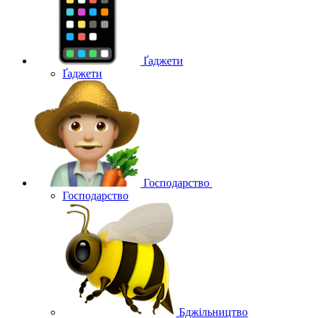
Ґаджети
Ґаджети
Господарство
Господарство
Бджільництво