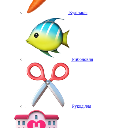
Кулінарія
Риболовля
Рукоділля