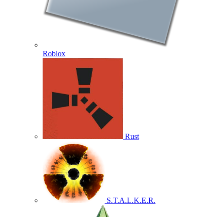
Roblox
Rust
S.T.A.L.K.E.R.