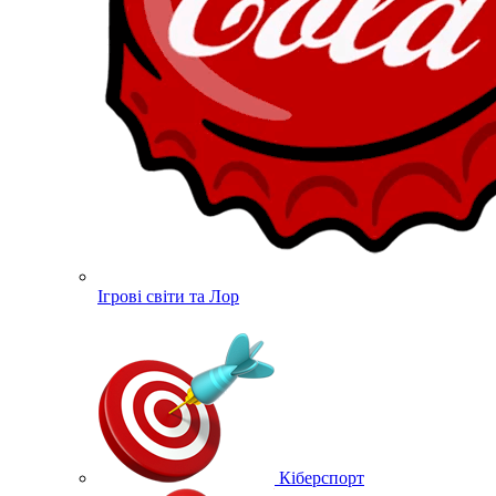
Ігрові світи та Лор
Кіберспорт