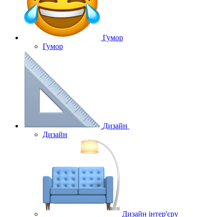
Гумор
Гумор
Дизайн
Дизайн
Дизайн інтер'єру