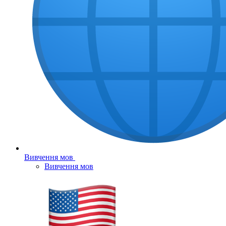
Вивчення мов
Вивчення мов