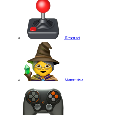
Летсплеї
Машиніма