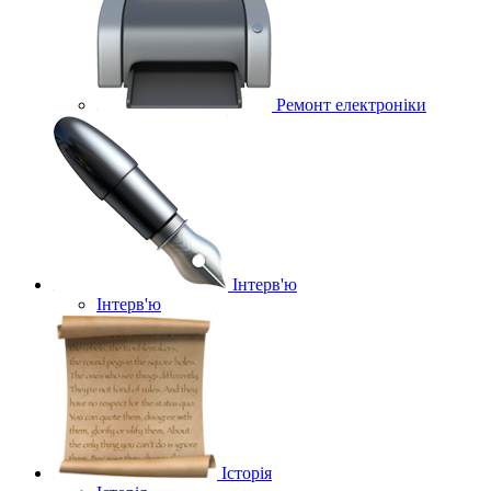
Ремонт електроніки
Інтерв'ю
Інтерв'ю
Історія