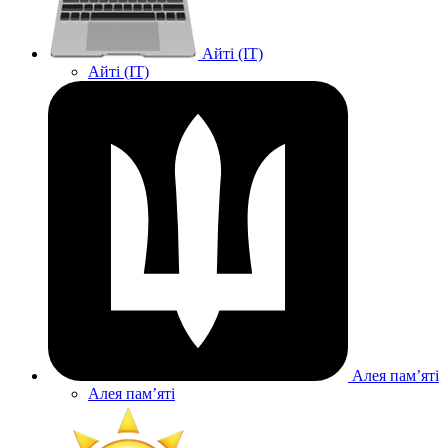
Айті (IT)
Айті (IT)
Алея памʼяті
Алея памʼяті