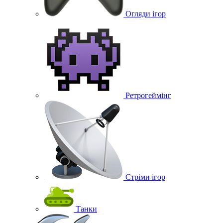
Огляди ігор
Ретрогеймінг
Стріми ігор
Танки