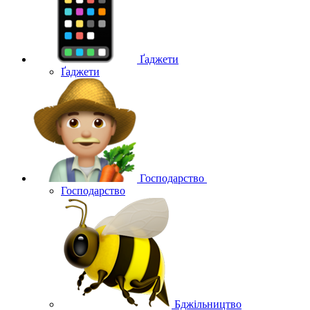
Ґаджети
Ґаджети
Господарство
Господарство
Бджільництво