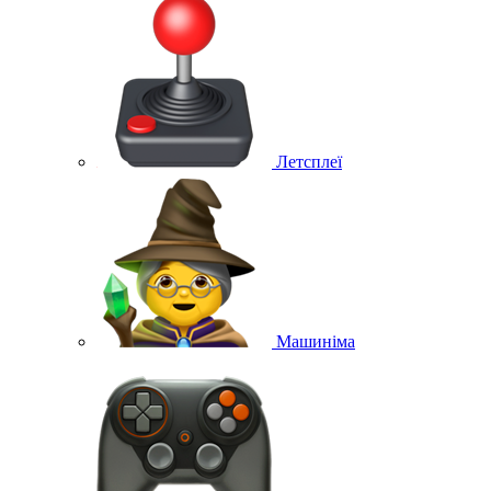
Летсплеї
Машиніма