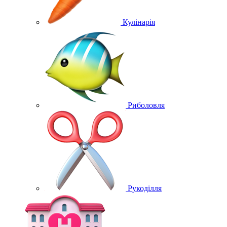
Кулінарія
Риболовля
Рукоділля