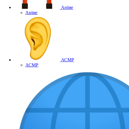
Аніме
Аніме
АСМР
АСМР