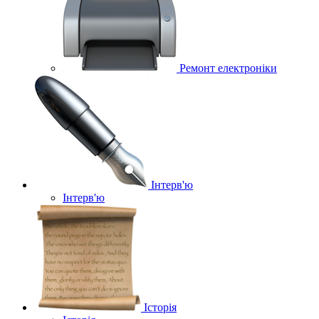
Ремонт електроніки
Інтерв'ю
Інтерв'ю
Історія