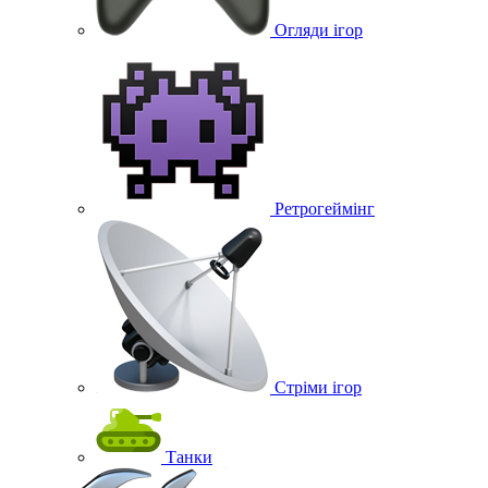
Огляди ігор
Ретрогеймінг
Стріми ігор
Танки