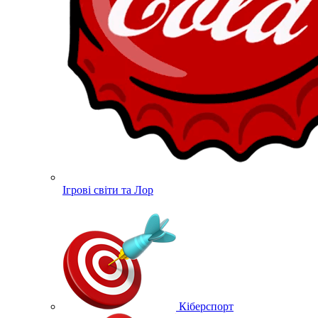
Ігрові світи та Лор
Кіберспорт