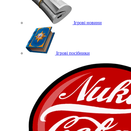
Ігрові новини
Ігрові посібники