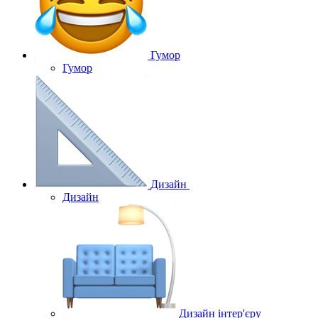
Гумор
Гумор
Дизайн
Дизайн
Дизайн інтер'єру