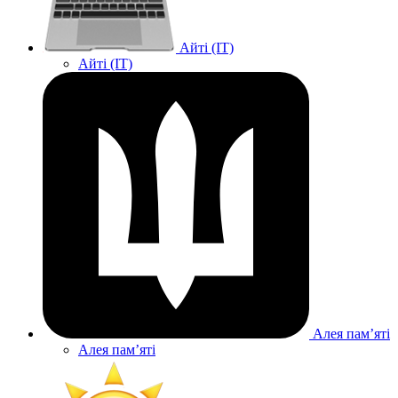
Айті (IT)
Айті (IT)
Алея памʼяті
Алея памʼяті