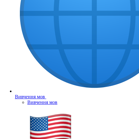
Вивчення мов
Вивчення мов