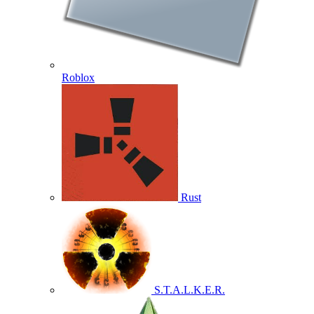
Roblox
Rust
S.T.A.L.K.E.R.