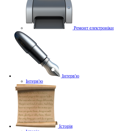
Ремонт електроніки
Інтерв'ю
Інтерв'ю
Історія