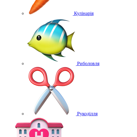
Кулінарія
Риболовля
Рукоділля