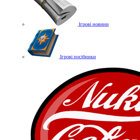
Ігрові новини
Ігрові посібники