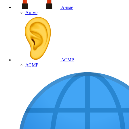
Аніме
Аніме
АСМР
АСМР