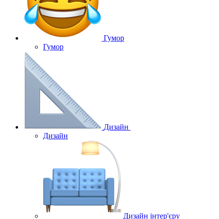
Гумор
Гумор
Дизайн
Дизайн
Дизайн інтер'єру