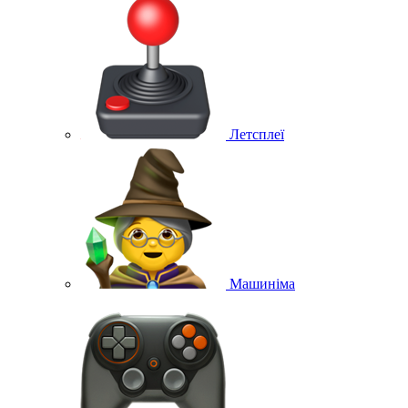
Летсплеї
Машиніма