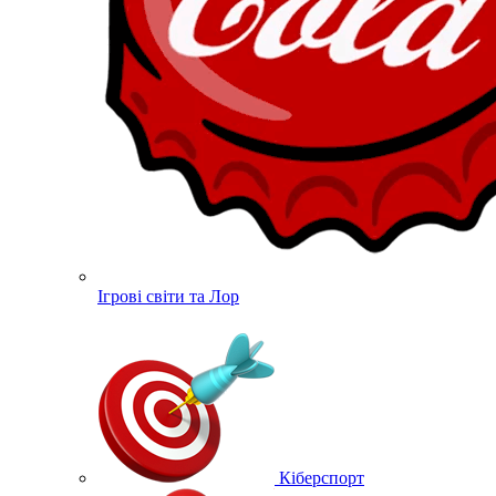
Ігрові світи та Лор
Кіберспорт