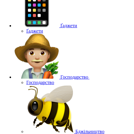
Ґаджети
Ґаджети
Господарство
Господарство
Бджільництво