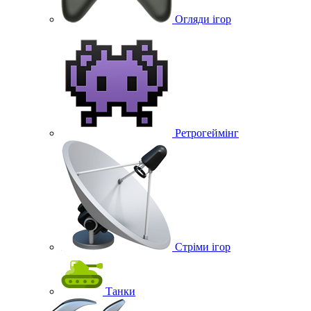
Огляди ігор
Ретрогеймінг
Стріми ігор
Танки