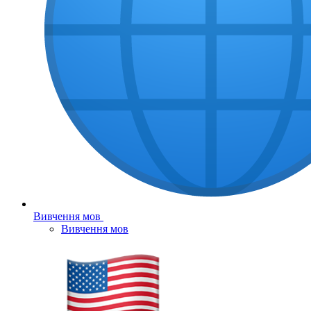
Вивчення мов
Вивчення мов