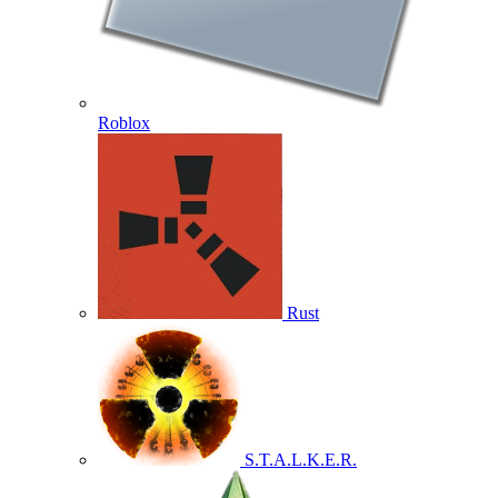
Roblox
Rust
S.T.A.L.K.E.R.