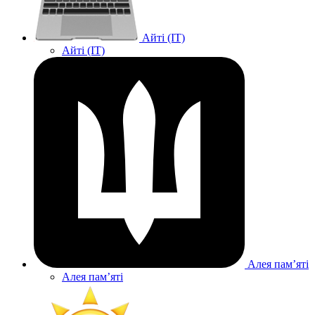
Айті (IT)
Айті (IT)
Алея памʼяті
Алея памʼяті