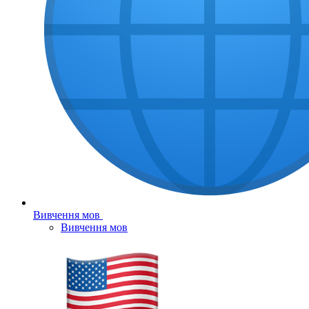
Вивчення мов
Вивчення мов