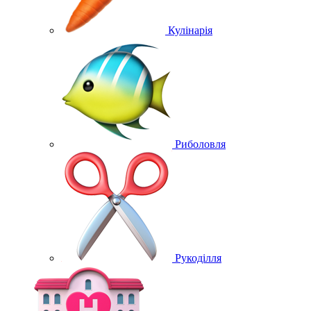
Кулінарія
Риболовля
Рукоділля