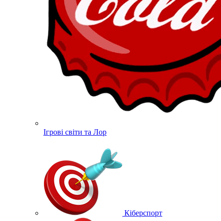
Ігрові світи та Лор
Кіберспорт