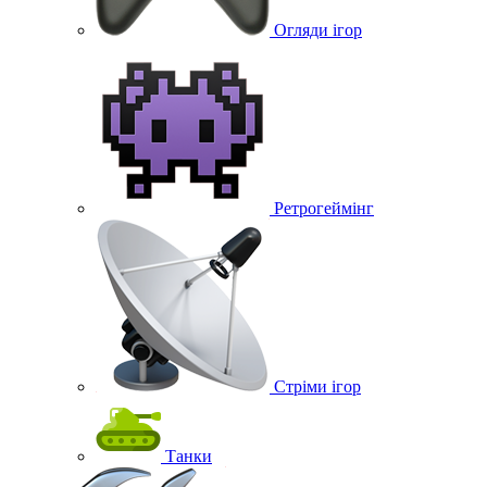
Огляди ігор
Ретрогеймінг
Стріми ігор
Танки