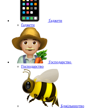
Ґаджети
Ґаджети
Господарство
Господарство
Бджільництво