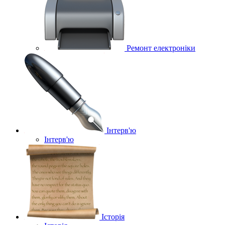
Ремонт електроніки
Інтерв'ю
Інтерв'ю
Історія