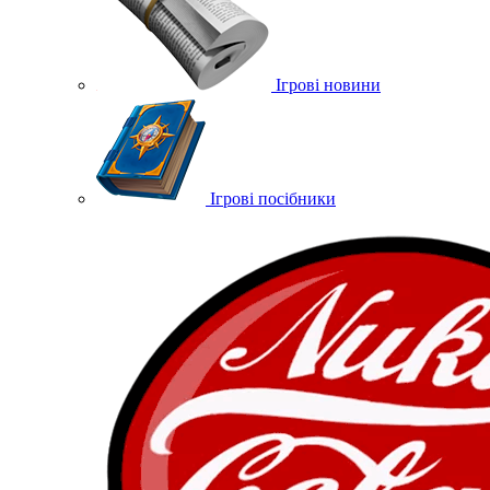
Ігрові новини
Ігрові посібники