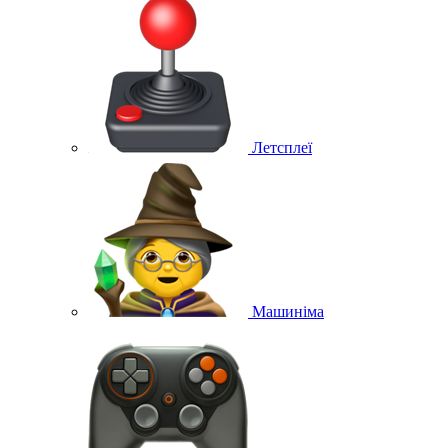
Летсплеї
Машиніма