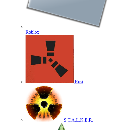
Roblox
Rust
S.T.A.L.K.E.R.