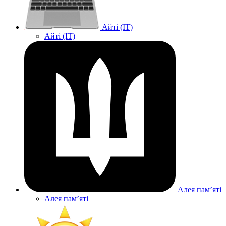
Айті (IT)
Айті (IT)
Алея памʼяті
Алея памʼяті