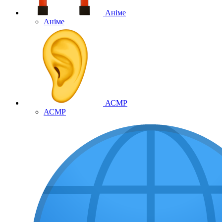
Аніме
Аніме
АСМР
АСМР