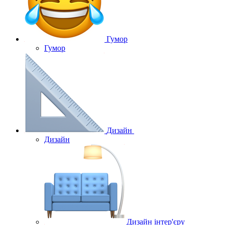
Гумор
Гумор
Дизайн
Дизайн
Дизайн інтер'єру